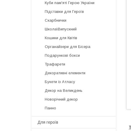
Куби пам'яті Герою України
Підставки для Героїв
Скарбнички
Школа\Випускний
Кошики для Квітів
Органайзери для Бісера
Подарункові бокси
Трафарети
Декоративні елементи
Букети із Атласу
Декор на Великдень
Новорічний декор
Панно
Для героїв
Т