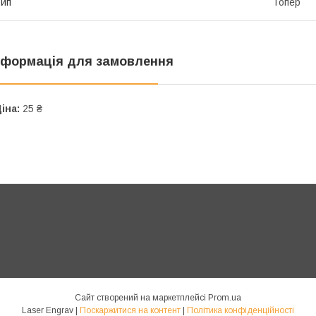
ип
Топер
нформація для замовлення
іна:
25 ₴
Сайт створений на маркетплейсі
Prom.ua
Laser Engrav |
Поскаржитися на контент
|
Політика конфіденційності