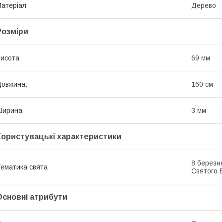
атеріал
Дерево
Розміри
исота
69 мм
овжина:
160 см
Ширина
3 мм
Користувацькі характеристики
8 березн
ематика свята
Святого 
Основні атрибути