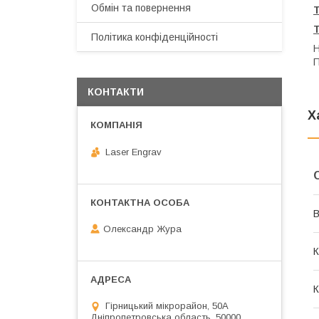
Обмін та повернення
Політика конфіденційності
Н
П
КОНТАКТИ
Х
Laser Engrav
В
Олександр Жура
К
К
Гірницький мікрорайон, 50А
Дніпропетровська область, 50000,