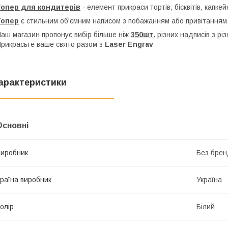
Топер для кондитерів
- елемент прикраси тортів, бісквітів, капкей
Топер
є стильним об'ємним написом з побажанням або привітанням,
аш магазин пропонує вибір більше ніж
350шт.
різних надписів з рі
рикрасьте ваше свято разом з
Laser Engrav
арактеристики
Основні
иробник
Без брен
раїна виробник
Україна
олір
Білий