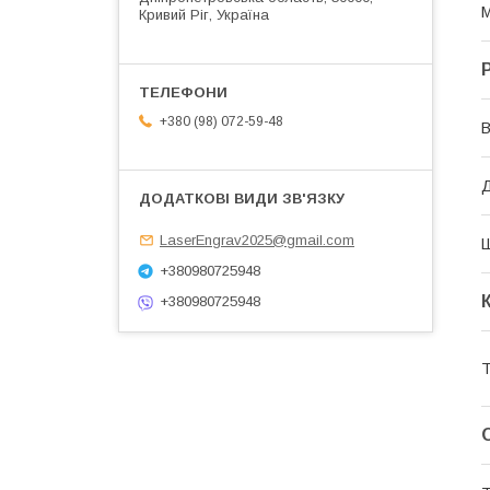
М
Кривий Ріг, Україна
+380 (98) 072-59-48
В
Д
LaserEngrav2025@gmail.com
+380980725948
+380980725948
Т