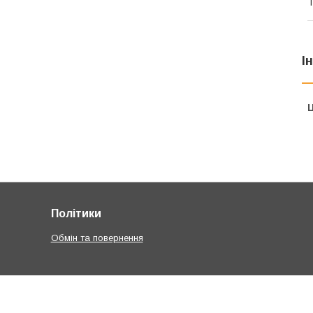
Т
І
Ц
Політики
Обмін та повернення