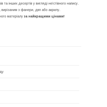
ків та інших десертів у вигляді неїстівного напису.
 вирізаним з фанери, двп або акрилу.
зного матеріалу
за найкращими цінами!
ду