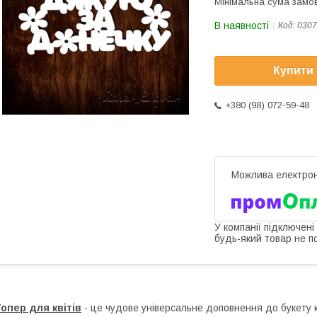
Мінімальна сума замов
В наявності
Код:
0307
Купити
+380 (98) 072-59-48
У компанії підключені
будь-який товар не п
опер для квітів
- це чудове універсальне доповнення до букету кв