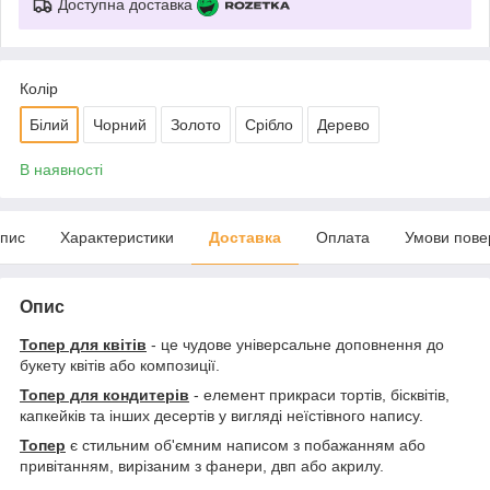
Доступна доставка
Колір
Білий
Чорний
Золото
Срібло
Дерево
В наявності
пис
Характеристики
Доставка
Оплата
Умови пове
Опис
Топер для квітів
- це чудове універсальне доповнення до
букету квітів або композиції.
Топер для кондитерів
- елемент прикраси тортів, бісквітів,
капкейків та інших десертів у вигляді неїстівного напису.
Топер
є стильним об'ємним написом з побажанням або
привітанням, вирізаним з фанери, двп або акрилу.