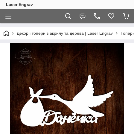
Laser Engrav
Декор і топери з акрилу та дерева | Laser Engrav
Топер