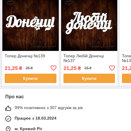
Топер Донечці №139
Топер Любій Донечці
Топе
№137
№13
21,25
21,25
21,
₴
₴
25 ₴
25 ₴
Купити
Купити
Про нас
99% позитивних з 307 відгуків за рік
Працює з 18.03.2024
м. Кривий Ріг