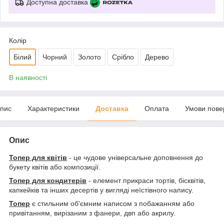
Доступна доставка
Колір
Білий
Чорний
Золото
Срібло
Дерево
В наявності
пис
Характеристики
Доставка
Оплата
Умови пове
Опис
Топер для квітів
- це чудове універсальне доповнення до
букету квітів або композиції.
Топер для кондитерів
- елемент прикраси тортів, бісквітів,
капкейків та інших десертів у вигляді неїстівного напису.
Топер
є стильним об'ємним написом з побажанням або
привітанням, вирізаним з фанери, двп або акрилу.