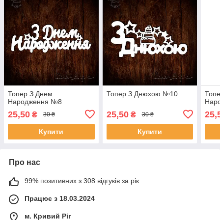
Топер З Днем
Топер З Днюхою №10
Топе
Народження №8
Нар
25,50
25,50
25,
₴
₴
30 ₴
30 ₴
Купити
Купити
Про нас
99% позитивних з 308 відгуків за рік
Працює з 18.03.2024
м. Кривий Ріг