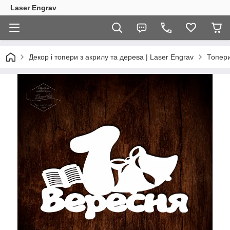
Laser Engrav
Декор і топери з акрилу та дерева | Laser Engrav
Топер