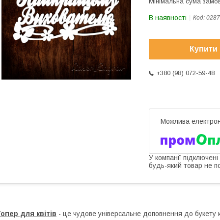
Мінімальна сума замов
В наявності
Код:
0287
Купити
+380 (98) 072-59-48
У компанії підключені
будь-який товар не п
опер для квітів
- це чудове універсальне доповнення до букету кв