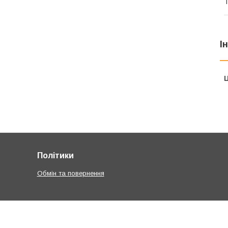
Т
І
Ц
Політики
Обмін та повернення