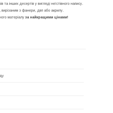
ків та інших десертів у вигляді неїстівного напису.
 вирізаним з фанери, двп або акрилу.
зного матеріалу
за найкращими цінами!
ду