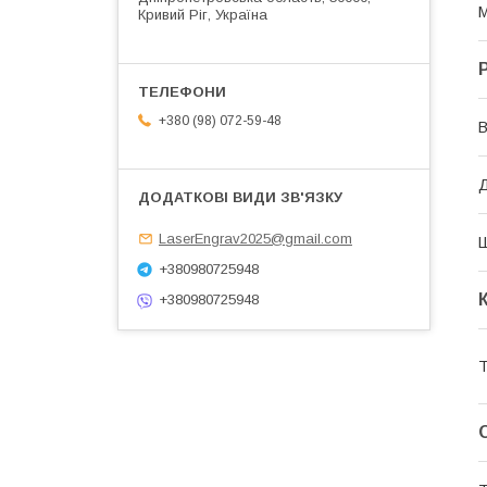
М
Кривий Ріг, Україна
+380 (98) 072-59-48
В
Д
LaserEngrav2025@gmail.com
+380980725948
+380980725948
Т