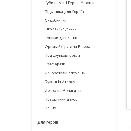
Куби пам'яті Герою України
Підставки для Героїв
Скарбнички
Школа\Випускний
Кошики для Квітів
Органайзери для Бісера
Подарункові бокси
Трафарети
Декоративні елементи
Букети із Атласу
Декор на Великдень
Новорічний декор
Панно
Для героїв
Т