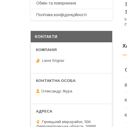
Обмін та повернення
Політика конфіденційності
Н
П
КОНТАКТИ
Х
Laser Engrav
В
Олександр Жура
К
К
Гірницький мікрорайон, 50А
Дніпропетровська область, 50000,