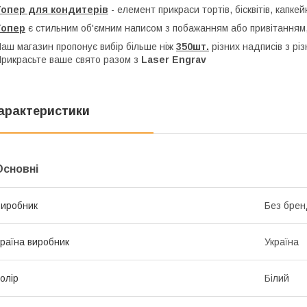
Топер для кондитерів
- елемент прикраси тортів, бісквітів, капкей
Топер
є стильним об'ємним написом з побажанням або привітанням,
аш магазин пропонує вибір більше ніж
350шт.
різних надписів з рі
рикрасьте ваше свято разом з
Laser Engrav
арактеристики
Основні
иробник
Без брен
раїна виробник
Україна
олір
Білий