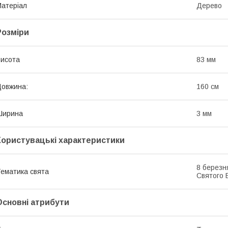
атеріал
Дерево
Розміри
исота
83 мм
овжина:
160 см
Ширина
3 мм
Користувацькі характеристики
8 березн
ематика свята
Святого 
Основні атрибути