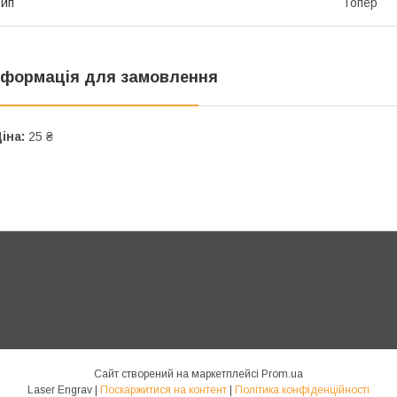
ип
Топер
нформація для замовлення
іна:
25 ₴
Сайт створений на маркетплейсі
Prom.ua
Laser Engrav |
Поскаржитися на контент
|
Політика конфіденційності