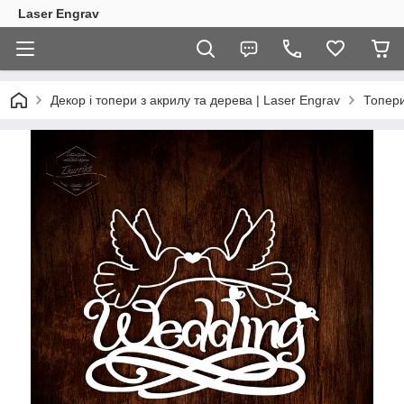
Laser Engrav
Декор і топери з акрилу та дерева | Laser Engrav
Топер