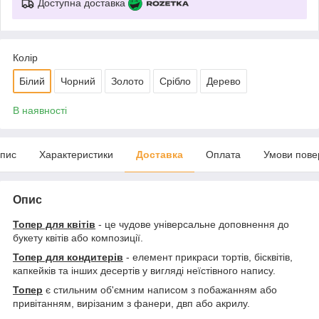
Доступна доставка
Колір
Білий
Чорний
Золото
Срібло
Дерево
В наявності
пис
Характеристики
Доставка
Оплата
Умови пове
Опис
Топер для квітів
- це чудове універсальне доповнення до
букету квітів або композиції.
Топер для кондитерів
- елемент прикраси тортів, бісквітів,
капкейків та інших десертів у вигляді неїстівного напису.
Топер
є стильним об'ємним написом з побажанням або
привітанням, вирізаним з фанери, двп або акрилу.