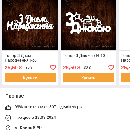
Топер З Днем
Топер З Днюхою №10
Топе
Народження №8
Нар
25,50
25,50
25,
₴
₴
30 ₴
30 ₴
Купити
Купити
Про нас
99% позитивних з 307 відгуків за рік
Працює з 18.03.2024
м. Кривий Ріг