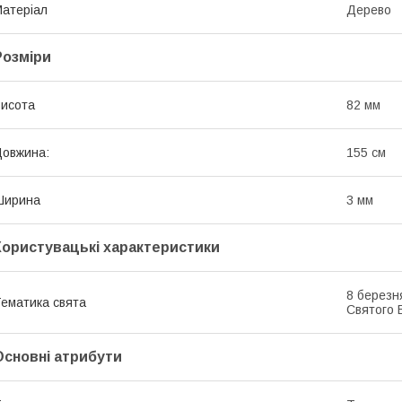
атеріал
Дерево
Розміри
исота
82 мм
овжина:
155 см
Ширина
3 мм
Користувацькі характеристики
8 березн
ематика свята
Святого 
Основні атрибути