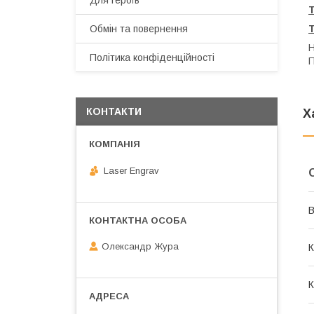
Для героїв
Обмін та повернення
Н
Політика конфіденційності
П
КОНТАКТИ
Х
Laser Engrav
В
Олександр Жура
К
К