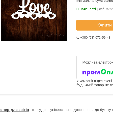
Мінімальна сума замов
В наявності
Код:
0272
Купити
+380 (98) 072-59-48
У компанії підключені
будь-який товар не п
опер для квітів
- це чудове універсальне доповнення до букету кв