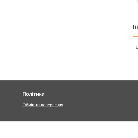
Т
І
Ц
Політики
Обмін та повернення