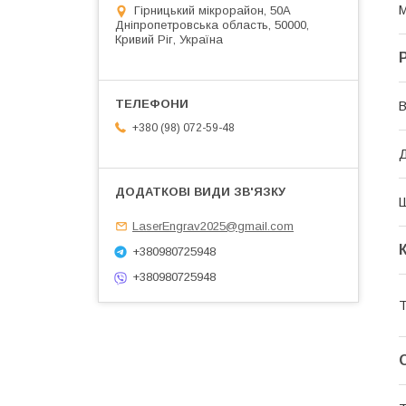
М
Гірницький мікрорайон, 50А
Дніпропетровська область, 50000,
Кривий Ріг, Україна
В
+380 (98) 072-59-48
Д
LaserEngrav2025@gmail.com
+380980725948
+380980725948
Т