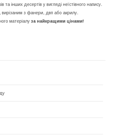
ків та інших десертів у вигляді неїстівного напису.
 вирізаним з фанери, двп або акрилу.
зного матеріалу
за найкращими цінами!
ду