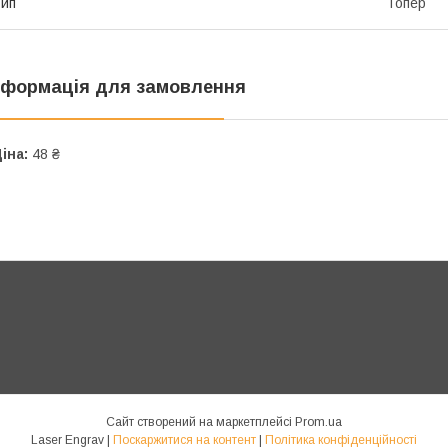
ип
Топер
нформація для замовлення
іна:
48 ₴
Сайт створений на маркетплейсі
Prom.ua
Laser Engrav |
Поскаржитися на контент
|
Політика конфіденційності