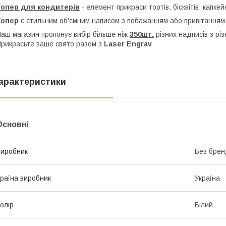
Топер для кондитерів
- елемент прикраси тортів, бісквітів, капкей
Топер
є стильним об'ємним написом з побажанням або привітанням,
аш магазин пропонує вибір більше ніж
350шт.
різних надписів з рі
рикрасьте ваше свято разом з
Laser Engrav
арактеристики
Основні
иробник
Без брен
раїна виробник
Україна
олір
Білий