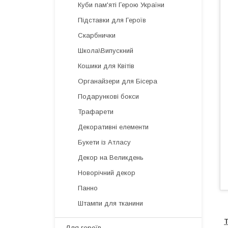
Куби пам'яті Герою України
Підставки для Героїв
Скарбнички
Школа\Випускний
Кошики для Квітів
Органайзери для Бісера
Подарункові бокси
Трафарети
Декоративні елементи
Букети із Атласу
Декор на Великдень
Новорічний декор
Панно
Штампи для тканини
Т