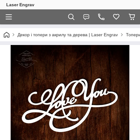
Laser Engrav
Декор і топери з акрилу та дерева | Laser Engrav
Топер