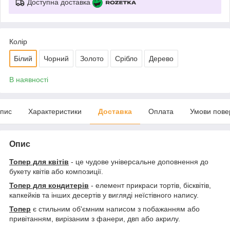
Доступна доставка
Колір
Білий
Чорний
Золото
Срібло
Дерево
В наявності
пис
Характеристики
Доставка
Оплата
Умови пове
Опис
Топер для квітів
- це чудове універсальне доповнення до
букету квітів або композиції.
Топер для кондитерів
- елемент прикраси тортів, бісквітів,
капкейків та інших десертів у вигляді неїстівного напису.
Топер
є стильним об'ємним написом з побажанням або
привітанням, вирізаним з фанери, двп або акрилу.