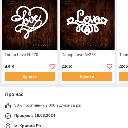
Топер Love №270
Топер Love №273
Топе
48
48
48
₴
₴
Купити
Купити
Про нас
99% позитивних з 306 відгуків за рік
Працює з 18.03.2024
м. Кривий Ріг