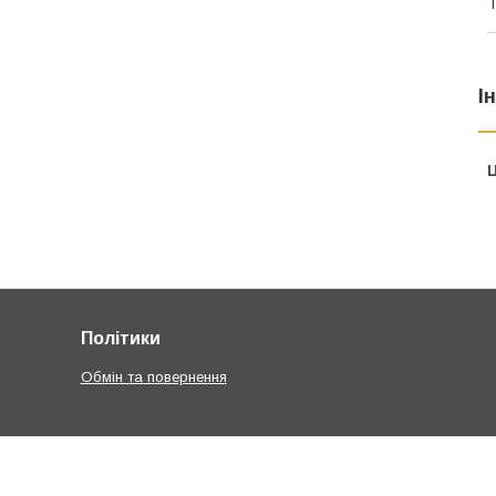
Т
І
Ц
Політики
Обмін та повернення