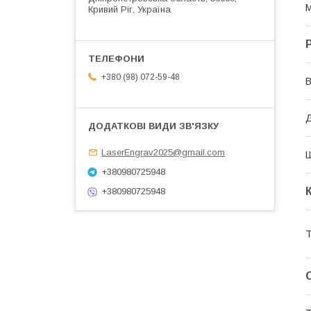
М
Кривий Ріг, Україна
+380 (98) 072-59-48
В
Д
LaserEngrav2025@gmail.com
+380980725948
+380980725948
Т