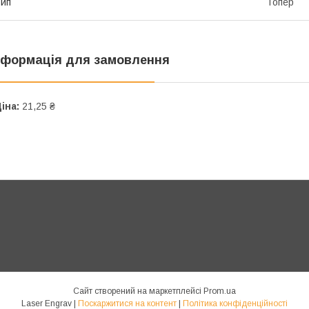
ип
Топер
нформація для замовлення
іна:
21,25 ₴
Сайт створений на маркетплейсі
Prom.ua
Laser Engrav |
Поскаржитися на контент
|
Політика конфіденційності