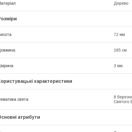
атеріал
Дерево
Розміри
исота
72 мм
овжина:
165 см
Ширина
3 мм
Користувацькі характеристики
8 березн
ематика свята
Святого 
Основні атрибути