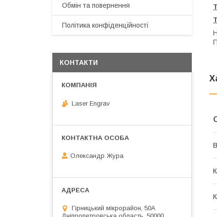
Обмін та повернення
Політика конфіденційності
Н
П
КОНТАКТИ
Х
Laser Engrav
В
Олександр Жура
К
К
Гірницький мікрорайон, 50А
Дніпропетровська область, 50000,