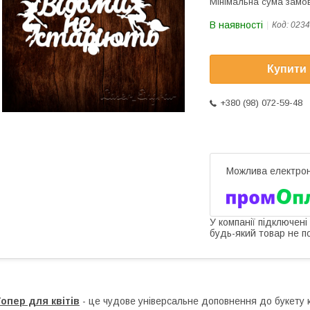
Мінімальна сума замов
В наявності
Код:
0234
Купити
+380 (98) 072-59-48
У компанії підключені
будь-який товар не п
опер для квітів
- це чудове універсальне доповнення до букету кв