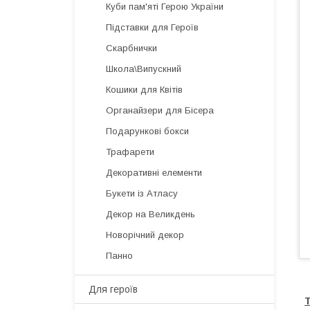
Куби пам'яті Герою України
Підставки для Героїв
Скарбнички
Школа\Випускний
Кошики для Квітів
Органайзери для Бісера
Подарункові бокси
Трафарети
Декоративні елементи
Букети із Атласу
Декор на Великдень
Новорічний декор
Панно
Для героїв
Т