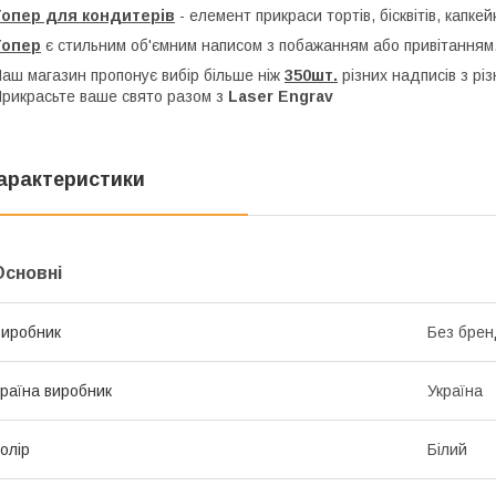
Топер для кондитерів
- елемент прикраси тортів, бісквітів, капкей
Топер
є стильним об'ємним написом з побажанням або привітанням,
аш магазин пропонує вибір більше ніж
350шт.
різних надписів з рі
рикрасьте ваше свято разом з
Laser Engrav
арактеристики
Основні
иробник
Без брен
раїна виробник
Україна
олір
Білий