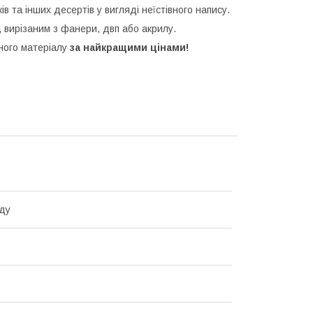
ків та інших десертів у вигляді неїстівного напису.
 вирізаним з фанери, двп або акрилу.
зного матеріалу
за найкращими цінами!
ду