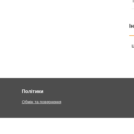
Т
І
Ц
Політики
Обмін та повернення