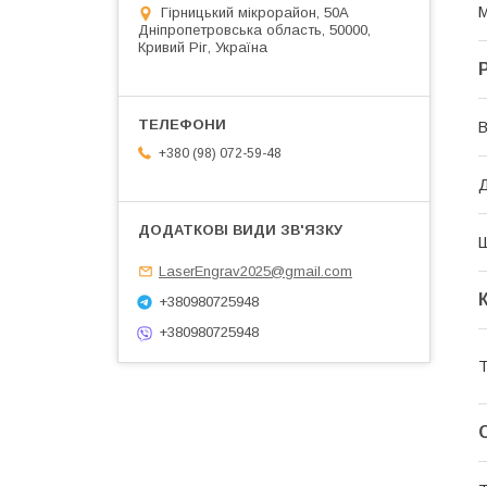
М
Гірницький мікрорайон, 50А
Дніпропетровська область, 50000,
Кривий Ріг, Україна
В
+380 (98) 072-59-48
Д
LaserEngrav2025@gmail.com
+380980725948
+380980725948
Т