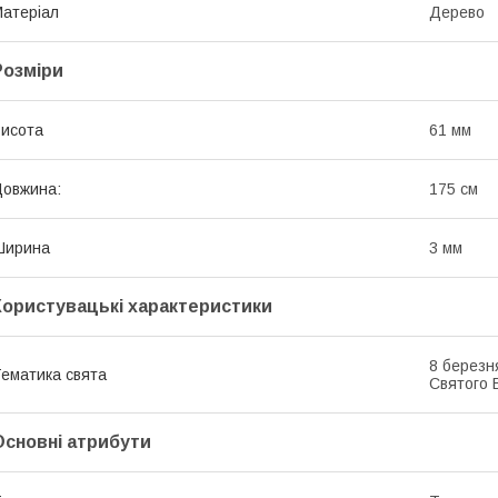
атеріал
Дерево
Розміри
исота
61 мм
овжина:
175 см
Ширина
3 мм
Користувацькі характеристики
8 березн
ематика свята
Святого 
Основні атрибути