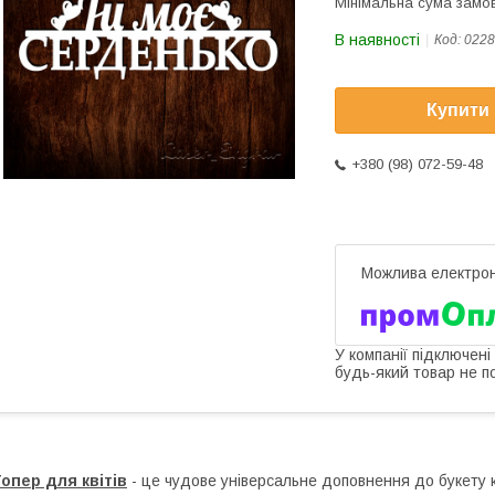
Мінімальна сума замов
В наявності
Код:
0228
Купити
+380 (98) 072-59-48
У компанії підключені
будь-який товар не п
опер для квітів
- це чудове універсальне доповнення до букету кв