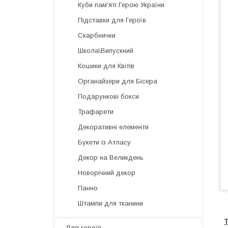
Куби пам'яті Герою України
Підставки для Героїв
Скарбнички
Школа\Випускний
Кошики для Квітів
Органайзери для Бісера
Подарункові бокси
Трафарети
Декоративні елементи
Букети із Атласу
Декор на Великдень
Новорічний декор
Панно
Штампи для тканини
Т