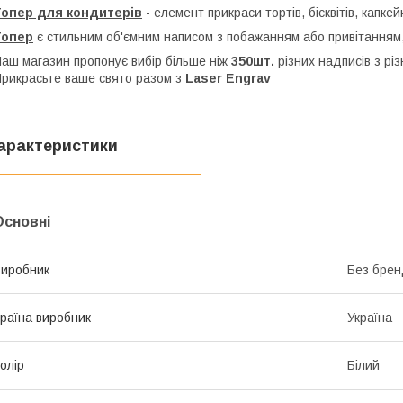
Топер для кондитерів
- елемент прикраси тортів, бісквітів, капкей
Топер
є стильним об'ємним написом з побажанням або привітанням,
аш магазин пропонує вибір більше ніж
350шт.
різних надписів з рі
рикрасьте ваше свято разом з
Laser Engrav
арактеристики
Основні
иробник
Без брен
раїна виробник
Україна
олір
Білий