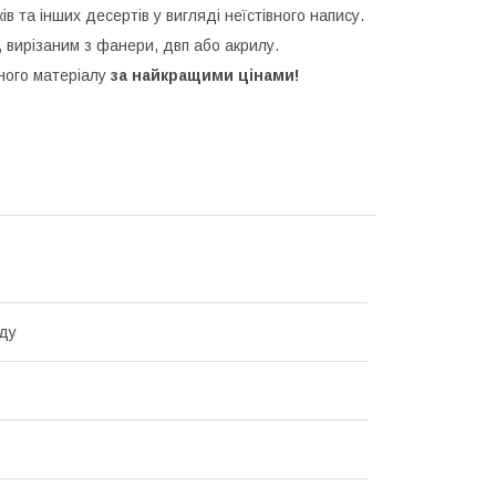
ків та інших десертів у вигляді неїстівного напису.
 вирізаним з фанери, двп або акрилу.
зного матеріалу
за найкращими цінами!
ду