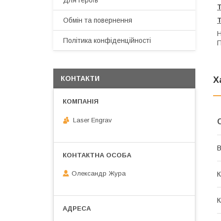
Для героїв
Обмін та повернення
Н
Політика конфіденційності
П
КОНТАКТИ
Х
Laser Engrav
В
Олександр Жура
К
К