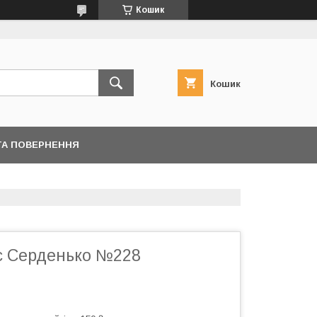
Кошик
Кошик
ТА ПОВЕРНЕННЯ
є Серденько №228