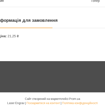
ип
Топер
нформація для замовлення
іна:
21,25 ₴
Сайт створений на маркетплейсі
Prom.ua
Laser Engrav |
Поскаржитися на контент
|
Політика конфіденційності