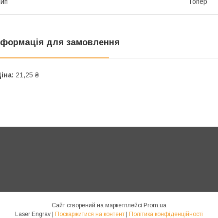
ип
Топер
нформація для замовлення
іна:
21,25 ₴
Сайт створений на маркетплейсі
Prom.ua
Laser Engrav |
Поскаржитися на контент
|
Політика конфіденційності