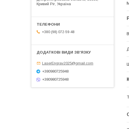
М
Кривий Ріг, Україна
+380 (98) 072-59-48
В
Д
LaserEngrav2025@gmail.com
+380980725948
+380980725948
Т