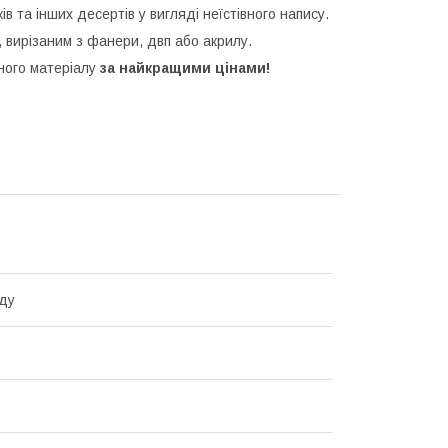
ків та інших десертів у вигляді неїстівного напису.
 вирізаним з фанери, двп або акрилу.
зного матеріалу
за найкращими цінами!
ду