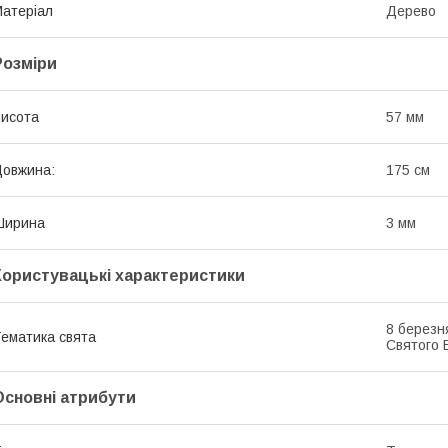
атеріал
Дерево
Розміри
исота
57 мм
овжина:
175 см
Ширина
3 мм
Користувацькі характеристики
8 березн
ематика свята
Святого 
Основні атрибути