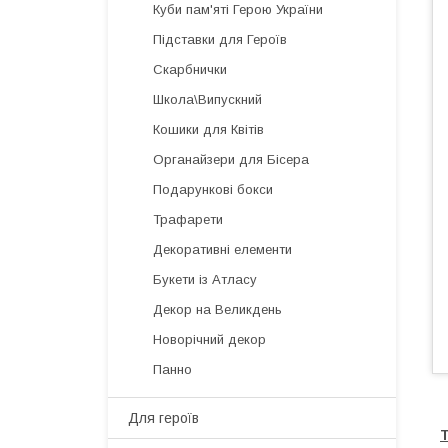
Куби пам'яті Герою України
Підставки для Героїв
Скарбнички
Школа\Випускний
Кошики для Квітів
Органайзери для Бісера
Подарункові бокси
Трафарети
Декоративні елементи
Букети із Атласу
Декор на Великдень
Новорічний декор
Панно
Для героїв
Т