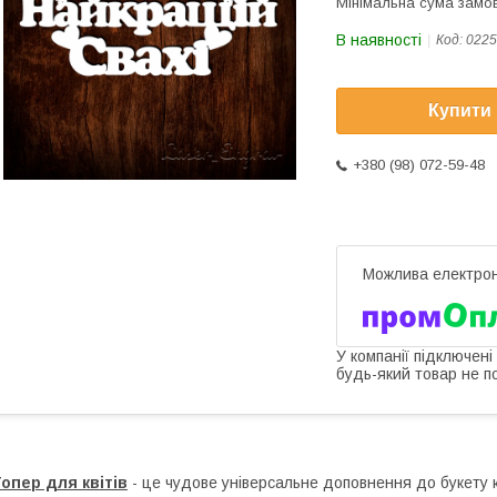
Мінімальна сума замов
В наявності
Код:
0225
Купити
+380 (98) 072-59-48
У компанії підключені
будь-який товар не п
опер для квітів
- це чудове універсальне доповнення до букету кв