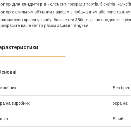
Топер для кондитерів
- елемент прикраси тортів, бісквітів, капкей
Топер
є стильним об'ємним написом з побажанням або привітанням,
аш магазин пропонує вибір більше ніж
350шт.
різних надписів з рі
рикрасьте ваше свято разом з
Laser Engrav
арактеристики
Основні
иробник
Без брен
раїна виробник
Україна
олір
Білий