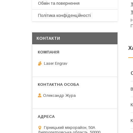
Обмін та повернення
Політика конфіденційності
Н
П
КОНТАКТИ
Х
Laser Engrav
В
Олександр Жура
К
К
Гірницький мікрорайон, 50А
Дніпропетровська область, 50000,