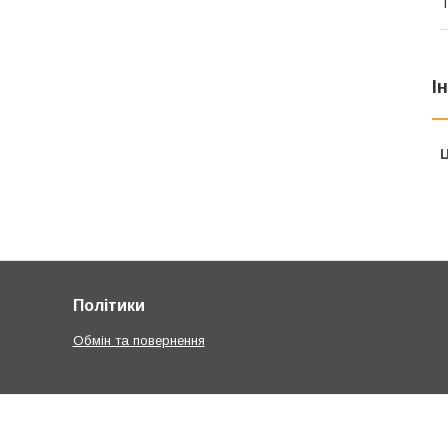
Т
І
Ц
Політики
Обмін та повернення