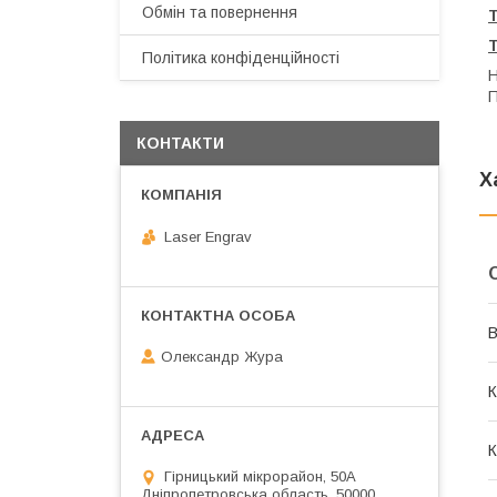
Обмін та повернення
Політика конфіденційності
Н
П
КОНТАКТИ
Х
Laser Engrav
В
Олександр Жура
К
К
Гірницький мікрорайон, 50А
Дніпропетровська область, 50000,