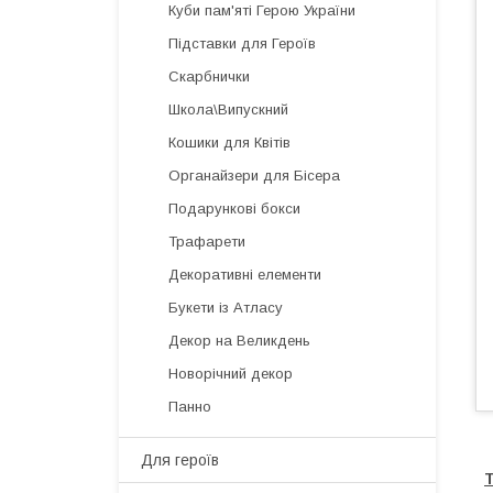
Куби пам'яті Герою України
Підставки для Героїв
Скарбнички
Школа\Випускний
Кошики для Квітів
Органайзери для Бісера
Подарункові бокси
Трафарети
Декоративні елементи
Букети із Атласу
Декор на Великдень
Новорічний декор
Панно
Для героїв
Т