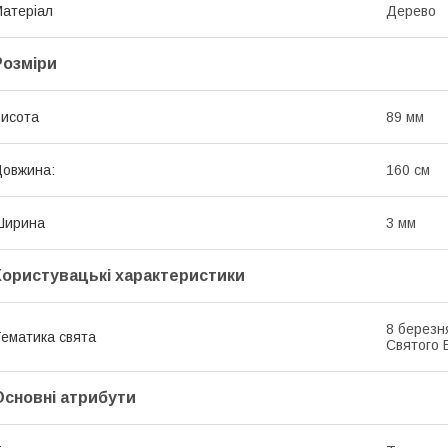
атеріал
Дерево
Розміри
исота
89 мм
овжина:
160 см
Ширина
3 мм
Користувацькі характеристики
8 березн
ематика свята
Святого 
Основні атрибути