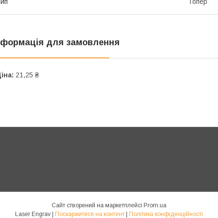
ип
Топер
нформація для замовлення
іна:
21,25 ₴
Сайт створений на маркетплейсі
Prom.ua
Laser Engrav |
Поскаржитися на контент
|
Політика конфіденційності