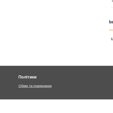
Т
І
Ц
Політики
Обмін та повернення