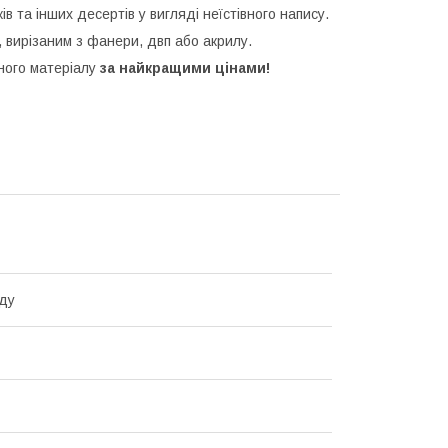
ків та інших десертів у вигляді неїстівного напису.
 вирізаним з фанери, двп або акрилу.
зного матеріалу
за найкращими цінами!
ду