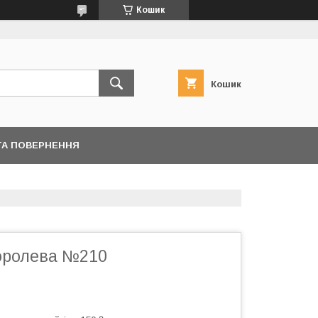
Кошик
Кошик
ТА ПОВЕРНЕННЯ
оролева №210