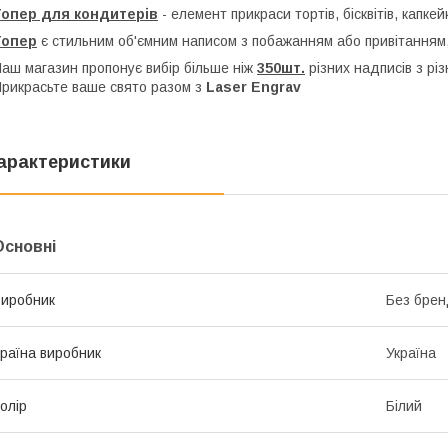
Топер для кондитерів
- елемент прикраси тортів, бісквітів, капкей
Топер
є стильним об'ємним написом з побажанням або привітанням,
аш магазин пропонує вибір більше ніж
350шт.
різних надписів з рі
рикрасьте ваше свято разом з
Laser Engrav
арактеристики
Основні
иробник
Без брен
раїна виробник
Україна
олір
Білий