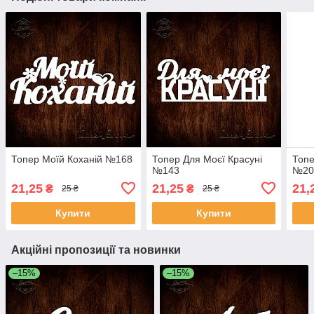
Топер Моїй Коханій №168
Топер Для Моєї Красуні
Топе
№143
№20
21,25
21,25
21,
₴
₴
25 ₴
25 ₴
Купити
Купити
Акційні пропозиції та новинки
–15%
–15%