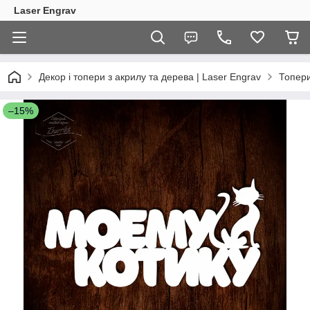
Laser Engrav
Декор і топери з акрилу та дерева | Laser Engrav
Топер
–15%