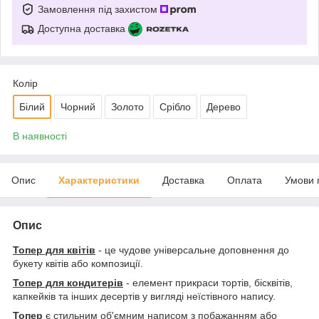
Замовлення під захистом
Доступна доставка
Колір
Білий
Чорний
Золото
Срібло
Дерево
В наявності
Опис
Характеристики
Доставка
Оплата
Умови 
Опис
Топер для квітів
- це чудове універсальне доповнення до
букету квітів або композиції.
Топер для кондитерів
- елемент прикраси тортів, бісквітів,
капкейків та інших десертів у вигляді неїстівного напису.
Топер
є стильним об'ємним написом з побажанням або