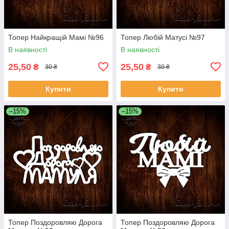
Топер Найкращій Мамі №96
Топер Любій Матусі №97
В наявності
В наявності
25,50
25,50
₴
₴
30 ₴
30 ₴
Купити
Купити
–15%
–15%
Топер Поздоровляю Дорога
Топер Поздоровляю Дорога