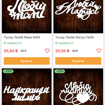
Топер Любій Мамі №94
Топер Любій Матусі №95
В наявності
В наявності
25,50
25,50
₴
₴
30 ₴
30 ₴
Купити
Купити
–15%
–15%