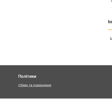
Т
І
Ц
Політики
Обмін та повернення