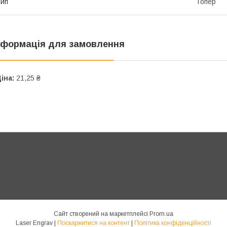
ип
Топер
нформація для замовлення
іна:
21,25 ₴
Сайт створений на маркетплейсі
Prom.ua
Laser Engrav |
Поскаржитися на контент
|
Політика конфіденційності