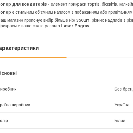
Топер для кондитерів
- елемент прикраси тортів, бісквітів, капкей
Топер
є стильним об'ємним написом з побажанням або привітанням,
аш магазин пропонує вибір більше ніж
350шт.
різних надписів з рі
рикрасьте ваше свято разом з
Laser Engrav
арактеристики
Основні
иробник
Без брен
раїна виробник
Україна
олір
Білий