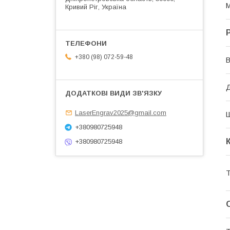
М
Кривий Ріг, Україна
+380 (98) 072-59-48
В
Д
LaserEngrav2025@gmail.com
+380980725948
+380980725948
Т