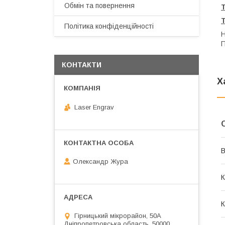
Обмін та повернення
Політика конфіденційності
Н
П
КОНТАКТИ
Х
Laser Engrav
В
Олександр Жура
К
К
Гірницький мікрорайон, 50А
Дніпропетровська область, 50000,