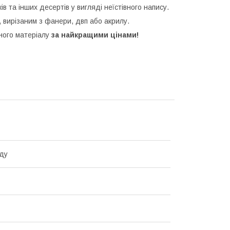
ків та інших десертів у вигляді неїстівного напису.
 вирізаним з фанери, двп або акрилу.
зного матеріалу
за найкращими цінами!
ду