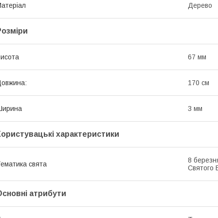
атеріал
Дерево
Розміри
исота
67 мм
овжина:
170 см
Ширина
3 мм
Користувацькі характеристики
8 березн
ематика свята
Святого 
Основні атрибути