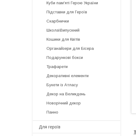
Куби пам'яті Герою України
Підставки для Героїв
Скарбнички
Школа\Випускний
Кошики для Квітів
Органайзери для Бісера
Подарункові бокси
Трафарети
Декоративні елементи
Букети із Атласу
Декор на Великдень
Новорічний декор
Панно
Для героїв
Т