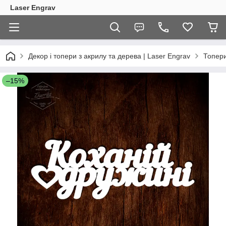
Laser Engrav
Декор і топери з акрилу та дерева | Laser Engrav
Топер
–15%