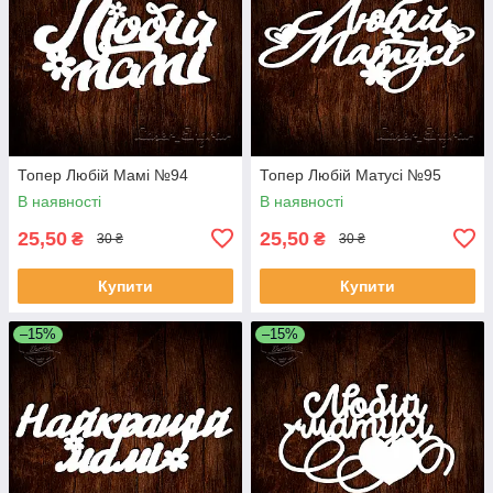
Топер Любій Мамі №94
Топер Любій Матусі №95
В наявності
В наявності
25,50
25,50
₴
₴
30 ₴
30 ₴
Купити
Купити
–15%
–15%