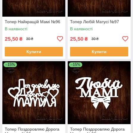
Топер Найкращій Мамі №96
Топер Любій Матусі №97
В наявності
В наявності
25,50
25,50
₴
₴
30 ₴
30 ₴
Купити
Купити
–15%
–15%
Топер Поздоровляю Дорога
Топер Поздоровляю Дорога