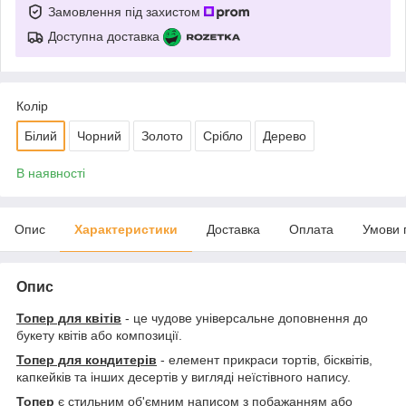
Замовлення під захистом
Доступна доставка
Колір
Білий
Чорний
Золото
Срібло
Дерево
В наявності
Опис
Характеристики
Доставка
Оплата
Умови 
Опис
Топер для квітів
- це чудове універсальне доповнення до
букету квітів або композиції.
Топер для кондитерів
- елемент прикраси тортів, бісквітів,
капкейків та інших десертів у вигляді неїстівного напису.
Топер
є стильним об'ємним написом з побажанням або