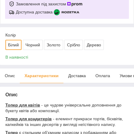
Замовлення під захистом
Доступна доставка
Колір
Білий
Чорний
Золото
Срібло
Дерево
В наявності
Опис
Характеристики
Доставка
Оплата
Умови 
Опис
Топер для квітів
- це чудове універсальне доповнення до
букету квітів або композиції.
Топер для кондитерів
- елемент прикраси тортів, бісквітів,
капкейків та інших десертів у вигляді неїстівного напису.
Топер
є стильним об'ємним написом з побажанням або