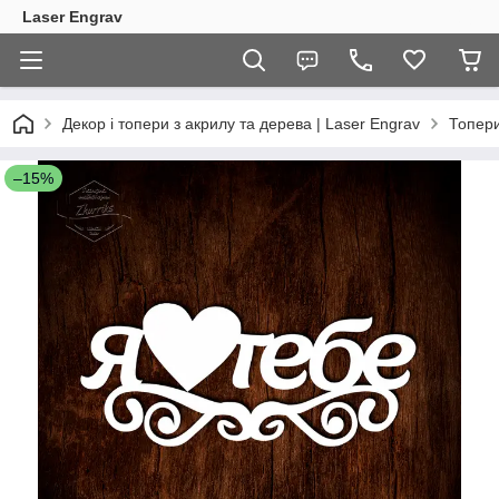
Laser Engrav
Декор і топери з акрилу та дерева | Laser Engrav
Топер
–15%