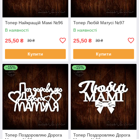
Топер Найкращій Мамі №96
Топер Любій Матусі №97
В наявності
В наявності
25,50
25,50
₴
₴
30 ₴
30 ₴
Купити
Купити
–15%
–15%
Топер Поздоровляю Дорога
Топер Поздоровляю Дорога