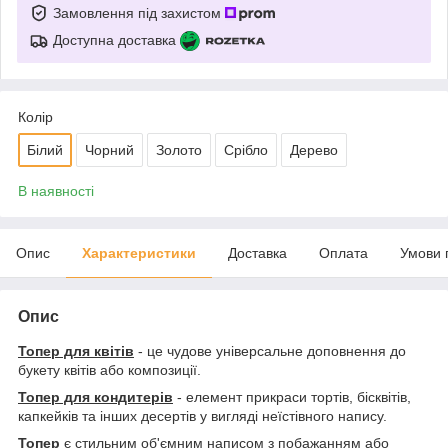
Замовлення під захистом
Доступна доставка
Колір
Білий
Чорний
Золото
Срібло
Дерево
В наявності
Опис
Характеристики
Доставка
Оплата
Умови 
Опис
Топер для квітів
- це чудове універсальне доповнення до
букету квітів або композиції.
Топер для кондитерів
- елемент прикраси тортів, бісквітів,
капкейків та інших десертів у вигляді неїстівного напису.
Топер
є стильним об'ємним написом з побажанням або