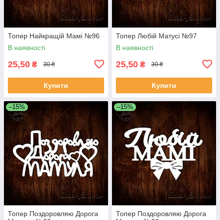
Топер Найкращій Мамі №96
Топер Любій Матусі №97
В наявності
В наявності
25,50
25,50
₴
₴
30 ₴
30 ₴
Купити
Купити
–15%
–15%
Топер Поздоровляю Дорога
Топер Поздоровляю Дорога