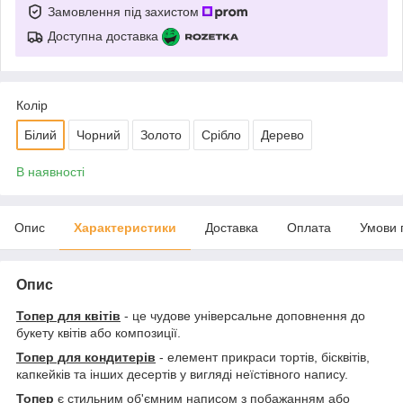
Замовлення під захистом
Доступна доставка
Колір
Білий
Чорний
Золото
Срібло
Дерево
В наявності
Опис
Характеристики
Доставка
Оплата
Умови 
Опис
Топер для квітів
- це чудове універсальне доповнення до
букету квітів або композиції.
Топер для кондитерів
- елемент прикраси тортів, бісквітів,
капкейків та інших десертів у вигляді неїстівного напису.
Топер
є стильним об'ємним написом з побажанням або