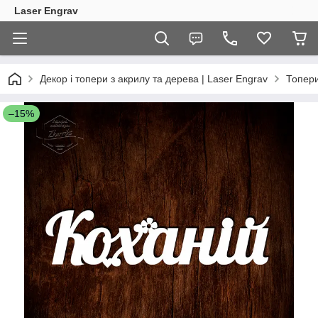
Laser Engrav
Декор і топери з акрилу та дерева | Laser Engrav
Топер
–15%