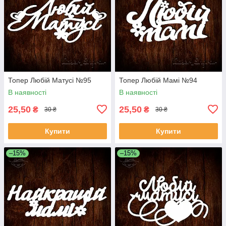
Топер Любій Матусі №95
Топер Любій Мамі №94
В наявності
В наявності
25,50
25,50
₴
₴
30 ₴
30 ₴
Купити
Купити
–15%
–15%