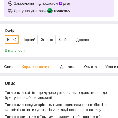
Замовлення під захистом
Доступна доставка
Колір
Білий
Чорний
Золото
Срібло
Дерево
В наявності
Опис
Характеристики
Доставка
Оплата
Умови 
Опис
Топер для квітів
- це чудове універсальне доповнення до
букету квітів або композиції.
Топер для кондитерів
- елемент прикраси тортів, бісквітів,
капкейків та інших десертів у вигляді неїстівного напису.
Топер
є стильним об'ємним написом з побажанням або