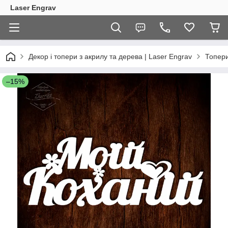
Laser Engrav
Декор і топери з акрилу та дерева | Laser Engrav
Топер
–15%