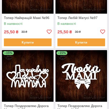
Топер Найкращій Мамі №96
Топер Любій Матусі №97
В наявності
В наявності
25,50
25,50
₴
₴
30 ₴
30 ₴
Купити
Купити
–15%
–15%
Топер Поздоровляю Дорога
Топер Поздоровляю Дорога