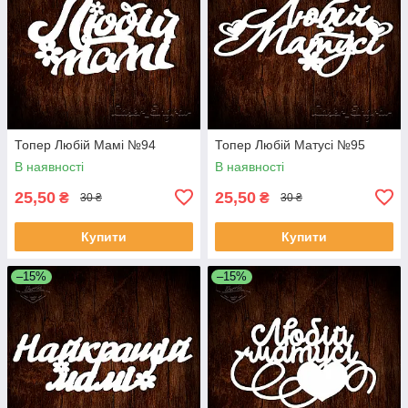
Топер Любій Мамі №94
Топер Любій Матусі №95
В наявності
В наявності
25,50
25,50
₴
₴
30 ₴
30 ₴
Купити
Купити
–15%
–15%