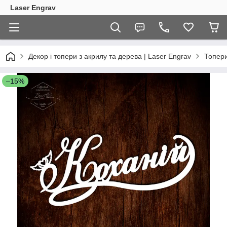
Laser Engrav
Декор і топери з акрилу та дерева | Laser Engrav
Топер
–15%