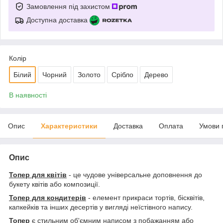
Замовлення під захистом
Доступна доставка
Колір
Білий
Чорний
Золото
Срібло
Дерево
В наявності
Опис
Характеристики
Доставка
Оплата
Умови 
Опис
Топер для квітів
- це чудове універсальне доповнення до
букету квітів або композиції.
Топер для кондитерів
- елемент прикраси тортів, бісквітів,
капкейків та інших десертів у вигляді неїстівного напису.
Топер
є стильним об'ємним написом з побажанням або