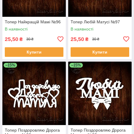
Топер Найкращій Мамі №96
Топер Любій Матусі №97
В наявності
В наявності
25,50
25,50
₴
₴
30 ₴
30 ₴
Купити
Купити
–15%
–15%
Топер Поздоровляю Дорога
Топер Поздоровляю Дорога