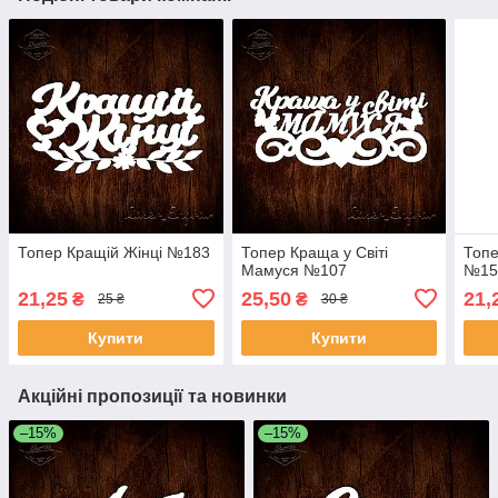
Топер Кращій Жінці №183
Топер Краща у Світі
Топе
Мамуся №107
№15
21,25
25,50
21,
₴
₴
25 ₴
30 ₴
Купити
Купити
Акційні пропозиції та новинки
–15%
–15%