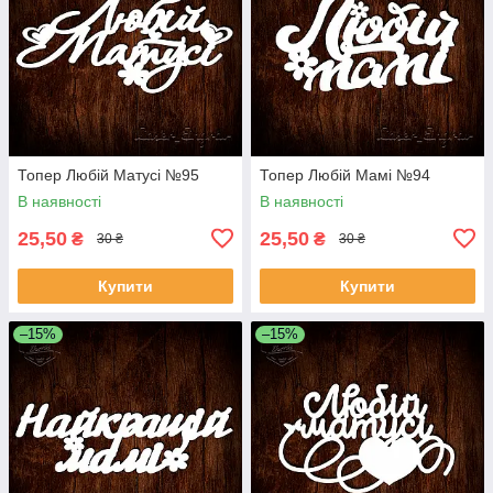
Топер Любій Матусі №95
Топер Любій Мамі №94
В наявності
В наявності
25,50
25,50
₴
₴
30 ₴
30 ₴
Купити
Купити
–15%
–15%