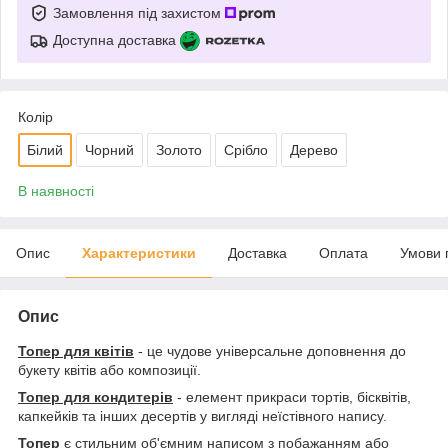
Замовлення під захистом
Доступна доставка
Колір
Білий
Чорний
Золото
Срібло
Дерево
В наявності
Опис
Характеристики
Доставка
Оплата
Умови 
Опис
Топер для квітів
- це чудове універсальне доповнення до
букету квітів або композиції.
Топер для кондитерів
- елемент прикраси тортів, бісквітів,
капкейків та інших десертів у вигляді неїстівного напису.
Топер
є стильним об'ємним написом з побажанням або