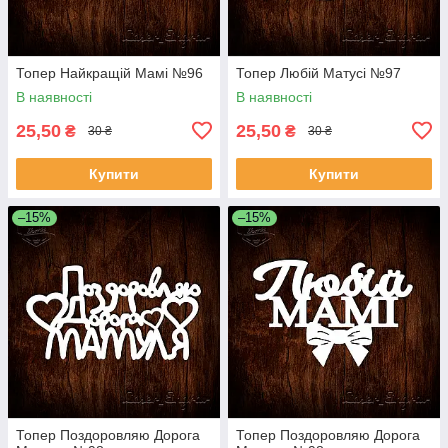
Топер Найкращій Мамі №96
Топер Любій Матусі №97
В наявності
В наявності
25,50
25,50
₴
₴
30 ₴
30 ₴
Купити
Купити
–15%
–15%
Топер Поздоровляю Дорога
Топер Поздоровляю Дорога