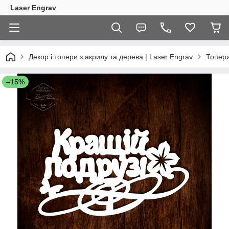
Laser Engrav
Декор і топери з акрилу та дерева | Laser Engrav
Топер
–15%