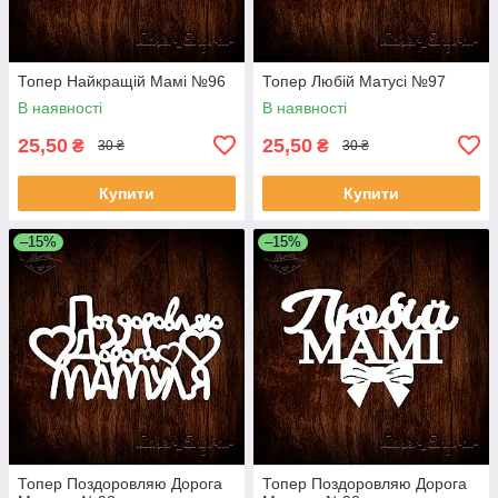
Топер Найкращій Мамі №96
Топер Любій Матусі №97
В наявності
В наявності
25,50
25,50
₴
₴
30 ₴
30 ₴
Купити
Купити
–15%
–15%
Топер Поздоровляю Дорога
Топер Поздоровляю Дорога