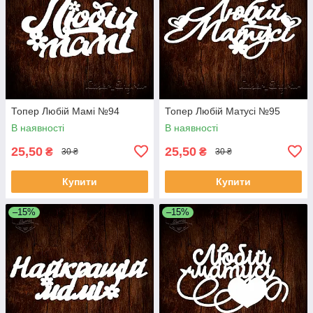
Топер Любій Мамі №94
Топер Любій Матусі №95
В наявності
В наявності
25,50
25,50
₴
₴
30 ₴
30 ₴
Купити
Купити
–15%
–15%