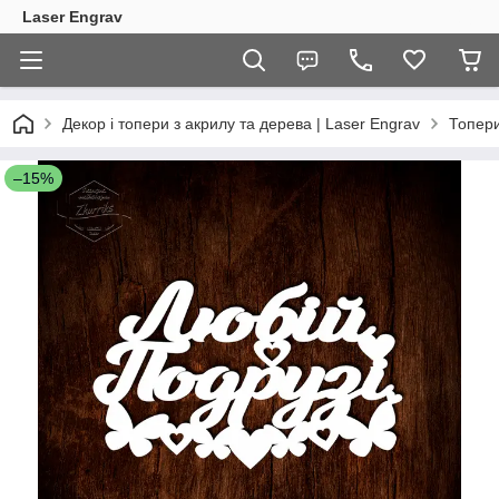
Laser Engrav
Декор і топери з акрилу та дерева | Laser Engrav
Топер
–15%