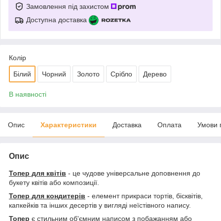
Замовлення під захистом
Доступна доставка
Колір
Білий
Чорний
Золото
Срібло
Дерево
В наявності
Опис
Характеристики
Доставка
Оплата
Умови 
Опис
Топер для квітів
- це чудове універсальне доповнення до
букету квітів або композиції.
Топер для кондитерів
- елемент прикраси тортів, бісквітів,
капкейків та інших десертів у вигляді неїстівного напису.
Топер
є стильним об'ємним написом з побажанням або