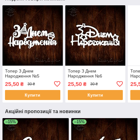
Топер З Днем
Топер З Днем
Топе
Народження №5
Народження №6
Нар
25,50
25,50
25,
₴
₴
30 ₴
30 ₴
Купити
Купити
Акційні пропозиції та новинки
–15%
–15%