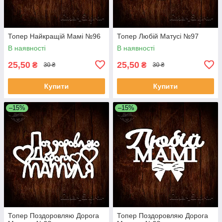
Топер Найкращій Мамі №96
Топер Любій Матусі №97
В наявності
В наявності
25,50
25,50
₴
₴
30 ₴
30 ₴
Купити
Купити
–15%
–15%
Топер Поздоровляю Дорога
Топер Поздоровляю Дорога