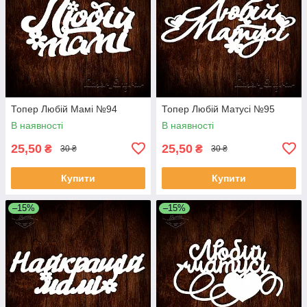
Топер Любій Мамі №94
Топер Любій Матусі №95
В наявності
В наявності
25,50
25,50
₴
₴
30 ₴
30 ₴
Купити
Купити
–15%
–15%