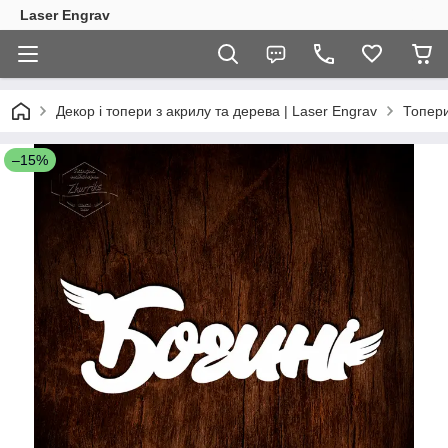
Laser Engrav
Декор і топери з акрилу та дерева | Laser Engrav
Топер
–15%