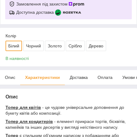
Замовлення під захистом
Доступна доставка
Колір
Білий
Чорний
Золото
Срібло
Дерево
В наявності
Опис
Характеристики
Доставка
Оплата
Умови 
Опис
Топер для квітів
- це чудове універсальне доповнення до
букету квітів або композиції.
Топер для кондитерів
- елемент прикраси тортів, бісквітів,
капкейків та інших десертів у вигляді неїстівного напису.
Топер
є стильним об'ємним написом з побажанням або