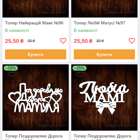
Топер Найкращій Мамі №96
Топер Любій Матусі №97
В наявності
В наявності
25,50
25,50
₴
₴
30 ₴
30 ₴
Купити
Купити
–15%
–15%
Топер Поздоровляю Дорога
Топер Поздоровляю Дорога