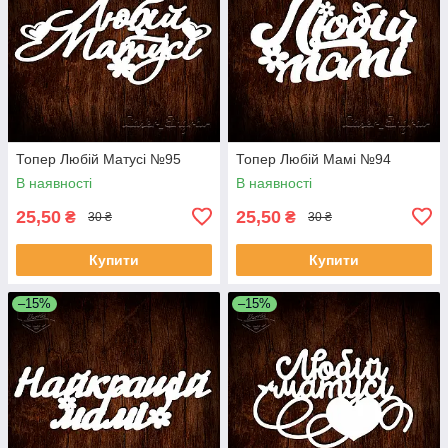
Топер Любій Матусі №95
Топер Любій Мамі №94
В наявності
В наявності
25,50
25,50
₴
₴
30 ₴
30 ₴
Купити
Купити
–15%
–15%