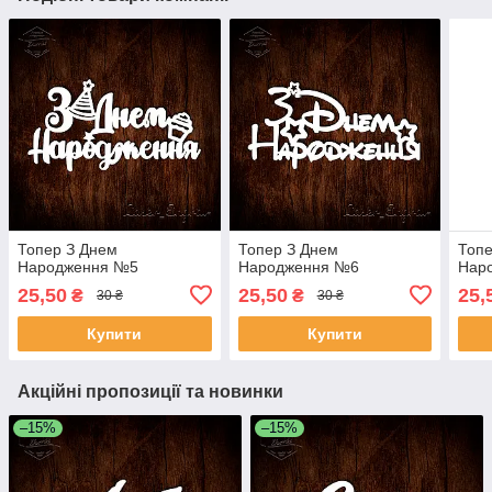
Топер З Днем
Топер З Днем
Топе
Народження №5
Народження №6
Нар
25,50
25,50
25,
₴
₴
30 ₴
30 ₴
Купити
Купити
Акційні пропозиції та новинки
–15%
–15%