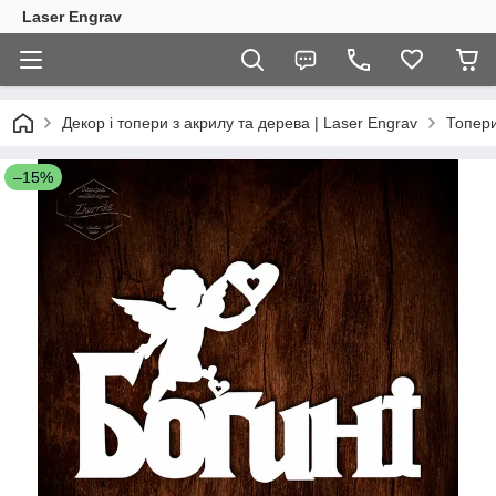
Laser Engrav
Декор і топери з акрилу та дерева | Laser Engrav
Топер
–15%