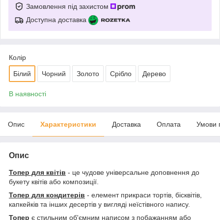
Замовлення під захистом
Доступна доставка
Колір
Білий
Чорний
Золото
Срібло
Дерево
В наявності
Опис
Характеристики
Доставка
Оплата
Умови 
Опис
Топер для квітів
- це чудове універсальне доповнення до
букету квітів або композиції.
Топер для кондитерів
- елемент прикраси тортів, бісквітів,
капкейків та інших десертів у вигляді неїстівного напису.
Топер
є стильним об'ємним написом з побажанням або