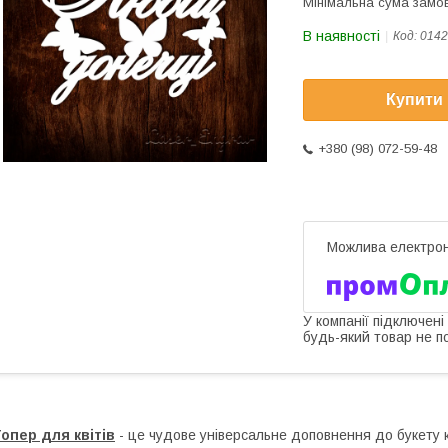
Мінімальна сума замов
В наявності
Код:
0142
Купити
+380 (98) 072-59-48
У компанії підключені
будь-який товар не п
опер для квітів
- це чудове універсальне доповнення до букету кв