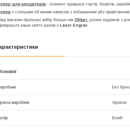
Топер для кондитерів
- елемент прикраси тортів, бісквітів, капкей
Топер
є стильним об'ємним написом з побажанням або привітанням,
аш магазин пропонує вибір більше ніж
350шт.
різних надписів з рі
рикрасьте ваше свято разом з
Laser Engrav
арактеристики
Основні
иробник
Без брен
раїна виробник
Україна
олір
Білий