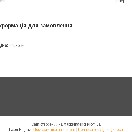
ип
Топер
нформація для замовлення
іна:
21,25 ₴
Сайт створений на маркетплейсі
Prom.ua
Laser Engrav |
Поскаржитися на контент
|
Політика конфіденційності