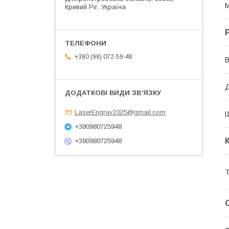
М
Кривий Ріг, Україна
+380 (98) 072-59-48
В
Д
LaserEngrav2025@gmail.com
+380980725948
+380980725948
Т