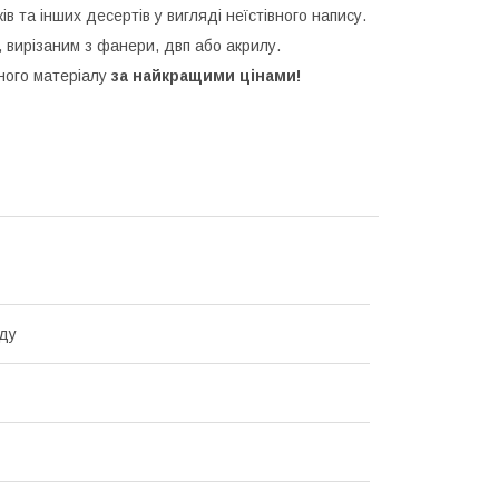
ків та інших десертів у вигляді неїстівного напису.
 вирізаним з фанери, двп або акрилу.
зного матеріалу
за найкращими цінами!
ду