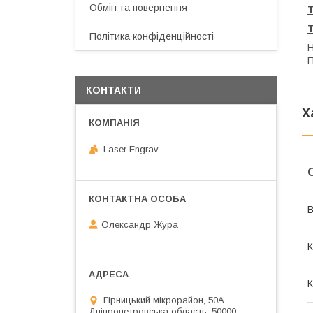
Обмін та повернення
Політика конфіденційності
Н
П
КОНТАКТИ
Х
Laser Engrav
В
Олександр Жура
К
К
Гірницький мікрорайон, 50А
Дніпропетровська область, 50000,