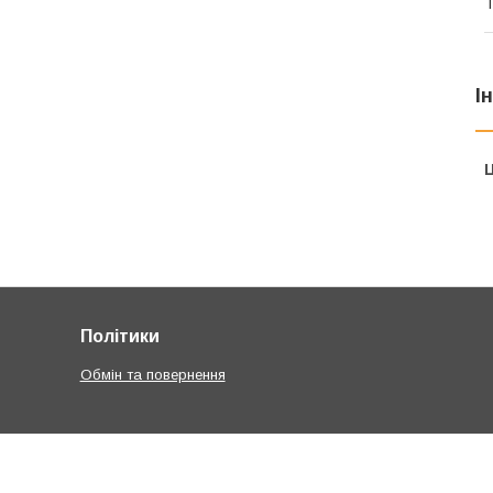
Т
І
Ц
Політики
Обмін та повернення