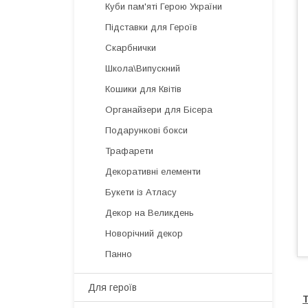
Куби пам'яті Герою України
Підставки для Героїв
Скарбнички
Школа\Випускний
Кошики для Квітів
Органайзери для Бісера
Подарункові бокси
Трафарети
Декоративні елементи
Букети із Атласу
Декор на Великдень
Новорічний декор
Панно
Для героїв
Т