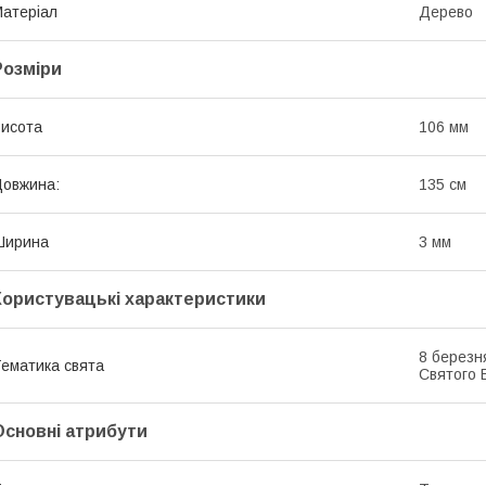
атеріал
Дерево
Розміри
исота
106 мм
овжина:
135 см
Ширина
3 мм
Користувацькі характеристики
8 березн
ематика свята
Святого 
Основні атрибути