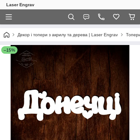
Laser Engrav
Декор і топери з акрилу та дерева | Laser Engrav
Топер
–15%