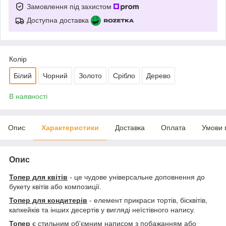
Замовлення під захистом
Доступна доставка
Колір
Білий
Чорний
Золото
Срібло
Дерево
В наявності
Опис
Характеристики
Доставка
Оплата
Умови 
Опис
Топер для квітів
- це чудове універсальне доповнення до
букету квітів або композиції.
Топер для кондитерів
- елемент прикраси тортів, бісквітів,
капкейків та інших десертів у вигляді неїстівного напису.
Топер
є стильним об'ємним написом з побажанням або