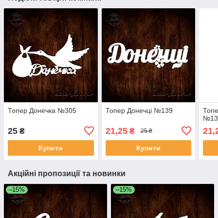
Топер Донечка №305
Топер Донечці №139
Топе
№13
25
21,25
21,
₴
₴
25 ₴
Купити
Купити
Акційні пропозиції та новинки
–15%
–15%