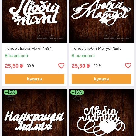
Топер Любій Мамі №94
Топер Любій Матусі №95
В наявності
В наявності
25,50
25,50
₴
₴
30 ₴
30 ₴
Купити
Купити
–15%
–15%