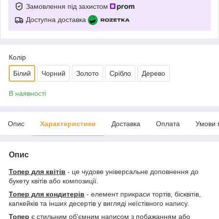
Замовлення під захистом
Доступна доставка
Колір
Білий
Чорний
Золото
Срібло
Дерево
В наявності
Опис
Характеристики
Доставка
Оплата
Умови 
Опис
Топер для квітів
- це чудове універсальне доповнення до
букету квітів або композиції.
Топер для кондитерів
- елемент прикраси тортів, бісквітів,
капкейків та інших десертів у вигляді неїстівного напису.
Топер
є стильним об'ємним написом з побажанням або