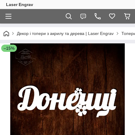
Laser Engrav
Декор і топери з акрилу та дерева | Laser Engrav
Топер
–15%