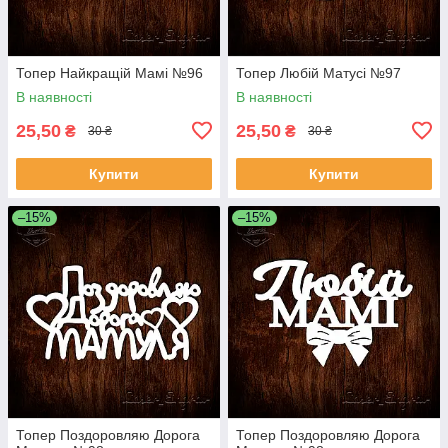
Топер Найкращій Мамі №96
Топер Любій Матусі №97
В наявності
В наявності
25,50
25,50
₴
₴
30 ₴
30 ₴
Купити
Купити
–15%
–15%
Топер Поздоровляю Дорога
Топер Поздоровляю Дорога