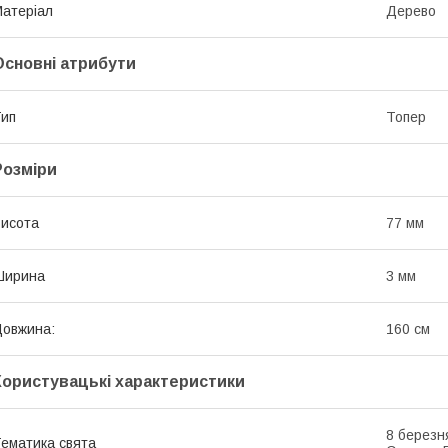
атеріал
Дерево
Основні атрибути
ип
Топер
Розміри
исота
77 мм
Ширина
3 мм
овжина:
160 см
Користувацькі характеристики
8 березн
ематика свята