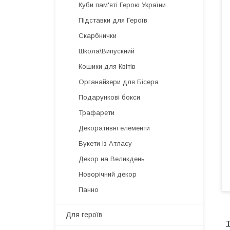
Куби пам'яті Герою України
Підставки для Героїв
Скарбнички
Школа\Випускний
Кошики для Квітів
Органайзери для Бісера
Подарункові бокси
Трафарети
Декоративні елементи
Букети із Атласу
Декор на Великдень
Новорічний декор
Панно
Для героїв
Т