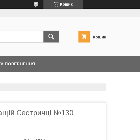
Кошик
Кошик
ТА ПОВЕРНЕННЯ
ащій Сестричці №130