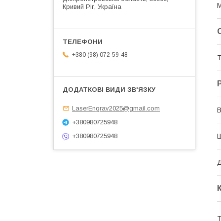
М
Кривий Ріг, Україна
+380 (98) 072-59-48
Т
LaserEngrav2025@gmail.com
В
+380980725948
+380980725948
Д
Т