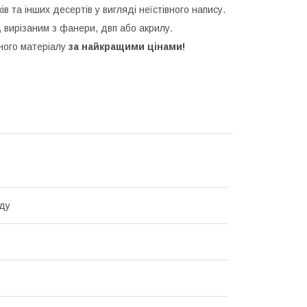
ків та інших десертів у вигляді неїстівного напису.
 вирізаним з фанери, двп або акрилу.
зного матеріалу
за найкращими цінами!
ду