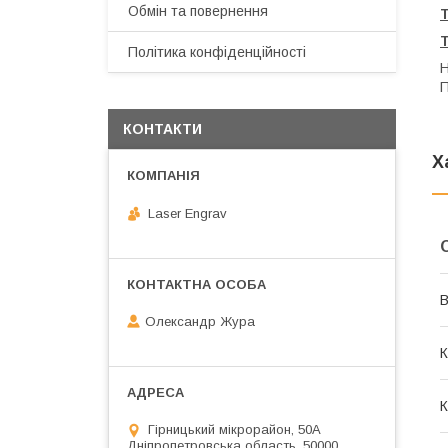
Обмін та повернення
Політика конфіденційності
Н
П
КОНТАКТИ
Х
Laser Engrav
В
Олександр Жура
К
К
Гірницький мікрорайон, 50А
Дніпропетровська область, 50000,