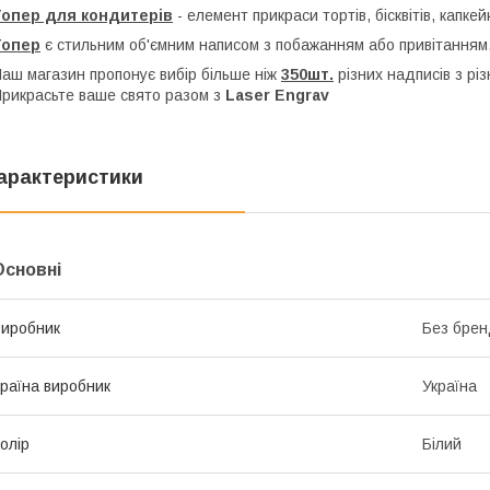
Топер для кондитерів
- елемент прикраси тортів, бісквітів, капкей
Топер
є стильним об'ємним написом з побажанням або привітанням,
аш магазин пропонує вибір більше ніж
350шт.
різних надписів з рі
рикрасьте ваше свято разом з
Laser Engrav
арактеристики
Основні
иробник
Без брен
раїна виробник
Україна
олір
Білий