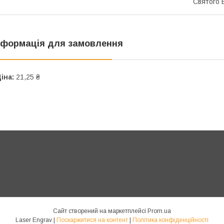
Святого 
нформація для замовлення
іна:
21,25 ₴
Сайт створений на маркетплейсі
Prom.ua
Laser Engrav |
Поскаржитися на контент
|
Політика конфіденційності