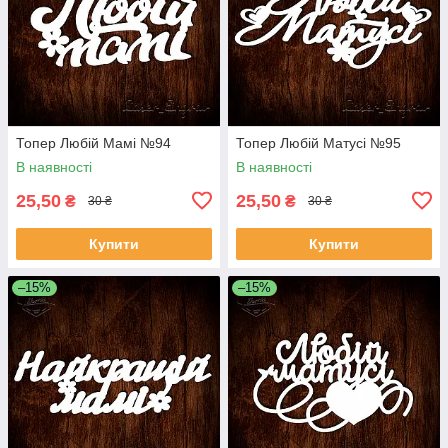
Топер Любій Мамі №94
Топер Любій Матусі №95
В наявності
В наявності
25,50
25,50
₴
₴
30 ₴
30 ₴
Купити
Купити
–15%
–15%