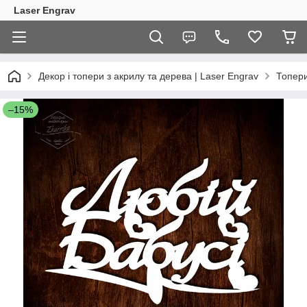
Laser Engrav
Декор і топери з акрилу та дерева | Laser Engrav
Топер
–15%