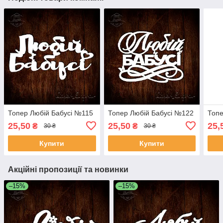
Топер Любій Бабусі №115
Топер Любій Бабусі №122
Топе
25,50
25,50
25,
₴
₴
30 ₴
30 ₴
Купити
Купити
Акційні пропозиції та новинки
–15%
–15%