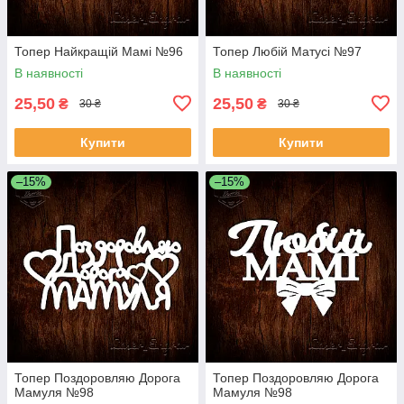
Топер Найкращій Мамі №96
Топер Любій Матусі №97
В наявності
В наявності
25,50
25,50
₴
₴
30 ₴
30 ₴
Купити
Купити
–15%
–15%
Топер Поздоровляю Дорога
Топер Поздоровляю Дорога
Мамуля №98
Мамуля №98