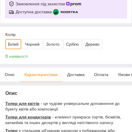
Замовлення під захистом
Доступна доставка
Колір
Білий
Чорний
Золото
Срібло
Дерево
В наявності
Опис
Характеристики
Доставка
Оплата
Умови 
Опис
Топер для квітів
- це чудове універсальне доповнення до
букету квітів або композиції.
Топер для кондитерів
- елемент прикраси тортів, бісквітів,
капкейків та інших десертів у вигляді неїстівного напису.
Топер
є стильним об'ємним написом з побажанням або