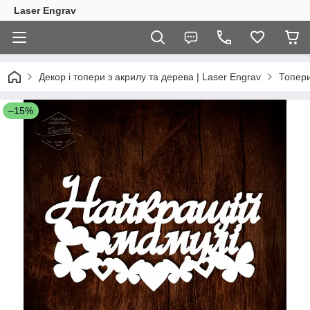
Laser Engrav
Декор і топери з акрилу та дерева | Laser Engrav
Топер
–15%