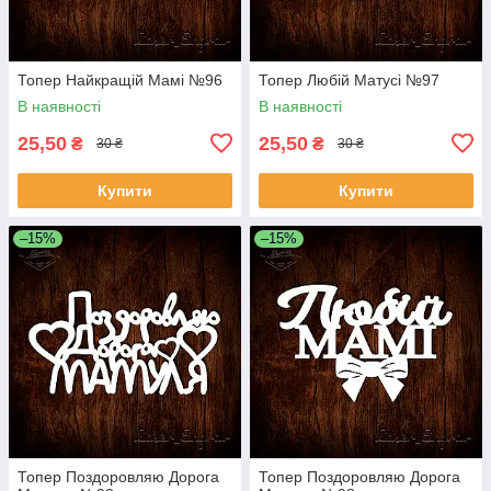
Топер Найкращій Мамі №96
Топер Любій Матусі №97
В наявності
В наявності
25,50
25,50
₴
₴
30 ₴
30 ₴
Купити
Купити
–15%
–15%
Топер Поздоровляю Дорога
Топер Поздоровляю Дорога