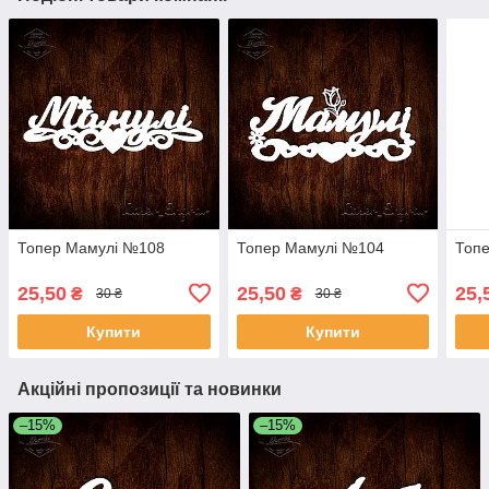
Топер Мамулі №108
Топер Мамулі №104
Топ
25,50
25,50
25,
₴
₴
30 ₴
30 ₴
Купити
Купити
Акційні пропозиції та новинки
–15%
–15%