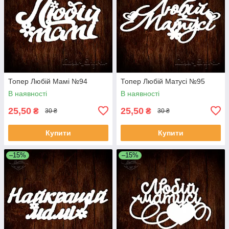
Топер Любій Мамі №94
Топер Любій Матусі №95
В наявності
В наявності
25,50
25,50
₴
₴
30 ₴
30 ₴
Купити
Купити
–15%
–15%