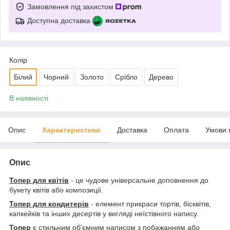
Замовлення під захистом
Доступна доставка
Колір
Білий
Чорний
Золото
Срібло
Дерево
В наявності
Опис
Характеристики
Доставка
Оплата
Умови 
Опис
Топер для квітів
- це чудове універсальне доповнення до
букету квітів або композиції.
Топер для кондитерів
- елемент прикраси тортів, бісквітів,
капкейків та інших десертів у вигляді неїстівного напису.
Топер
є стильним об'ємним написом з побажанням або