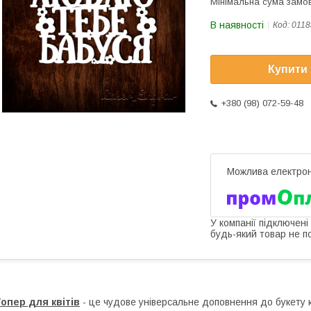
Мінімальна сума замов
В наявності
Код:
0118
Купити
+380 (98) 072-59-48
У компанії підключені
будь-який товар не п
опер для квітів
- це чудове універсальне доповнення до букету кв