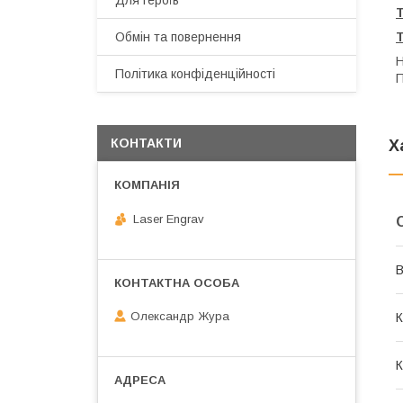
Для героїв
Обмін та повернення
Н
Політика конфіденційності
П
КОНТАКТИ
Х
Laser Engrav
В
Олександр Жура
К
К