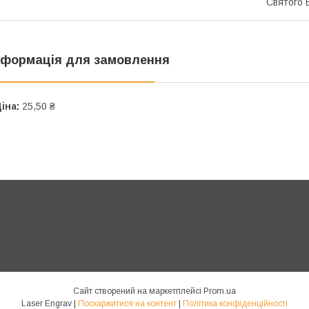
Святого 
нформація для замовлення
іна:
25,50 ₴
Сайт створений на маркетплейсі
Prom.ua
Laser Engrav |
Поскаржитися на контент
|
Політика конфіденційності