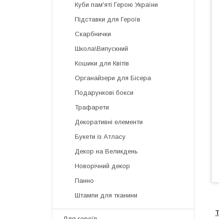
Куби пам'яті Герою України
Підставки для Героїв
Скарбнички
Школа\Випускний
Кошики для Квітів
Органайзери для Бісера
Подарункові бокси
Трафарети
Декоративні елементи
Букети із Атласу
Декор на Великдень
Новорічний декор
Панно
Штампи для тканини
Т