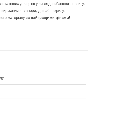
ків та інших десертів у вигляді неїстівного напису.
 вирізаним з фанери, двп або акрилу.
зного матеріалу
за найкращими цінами!
ду