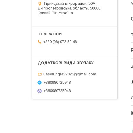
М
Гірницький мікрорайон, 50А
Дніпропетровська область, 50000,
Кривий Ріг, Україна
Т
+380 (98) 072-59-48
В
LaserEngrav2025@gmail.com
+380980725948
+380980725948
Д
Т