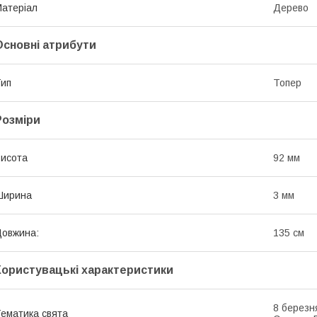
атеріал
Дерево
Основні атрибути
ип
Топер
Розміри
исота
92 мм
Ширина
3 мм
овжина:
135 см
Користувацькі характеристики
8 березн
ематика свята