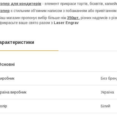
Топер для кондитерів
- елемент прикраси тортів, бісквітів, капкей
Топер
є стильним об'ємним написом з побажанням або привітанням,
аш магазин пропонує вибір більше ніж
350шт.
різних надписів з рі
рикрасьте ваше свято разом з
Laser Engrav
арактеристики
Основні
иробник
Без брен
раїна виробник
Україна
олір
Білий