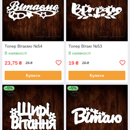
Топер Вітаємо №54
Топер Вітаю №53
В наявності
В наявності
23,75
19
₴
₴
25 ₴
20 ₴
Купити
Купити
–5%
–5%