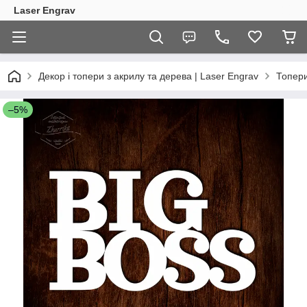
Laser Engrav
Декор і топери з акрилу та дерева | Laser Engrav
Топер
–5%