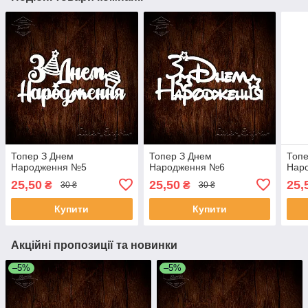
Топер З Днем
Топер З Днем
Топе
Народження №5
Народження №6
Нар
25,50
25,50
25,
₴
₴
30 ₴
30 ₴
Купити
Купити
Акційні пропозиції та новинки
–5%
–5%