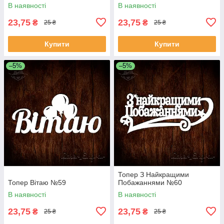
В наявності
В наявності
23,75
23,75
₴
₴
25 ₴
25 ₴
Купити
Купити
–5%
–5%
Топер З Найкращими
Топер Вітаю №59
Побажаннями №60
В наявності
В наявності
23,75
23,75
₴
₴
25 ₴
25 ₴