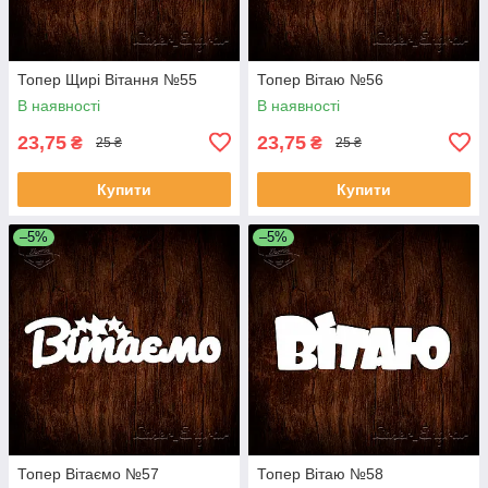
Топер Щирі Вітання №55
Топер Вітаю №56
В наявності
В наявності
23,75
23,75
₴
₴
25 ₴
25 ₴
Купити
Купити
–5%
–5%
Топер Вітаємо №57
Топер Вітаю №58