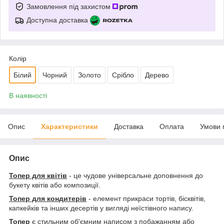
Замовлення під захистом
Доступна доставка
Колір
Білий
Чорний
Золото
Срібло
Дерево
В наявності
Опис
Характеристики
Доставка
Оплата
Умови 
Опис
Топер для квітів
- це чудове універсальне доповнення до
букету квітів або композиції.
Топер для кондитерів
- елемент прикраси тортів, бісквітів,
капкейків та інших десертів у вигляді неїстівного напису.
Топер
є стильним об'ємним написом з побажанням або