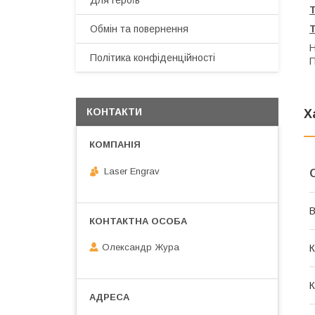
Для героїв
Обмін та повернення
Н
Політика конфіденційності
П
КОНТАКТИ
Х
Laser Engrav
В
Олександр Жура
К
К