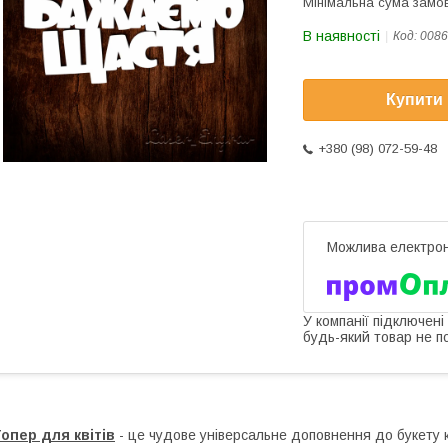
Мінімальна сума замов
В наявності
Код:
0086
Купити
+380 (98) 072-59-48
У компанії підключені
будь-який товар не п
опер для квітів
- це чудове універсальне доповнення до букету кв