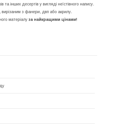
ків та інших десертів у вигляді неїстівного напису.
 вирізаним з фанери, двп або акрилу.
зного матеріалу
за найкращими цінами!
ду