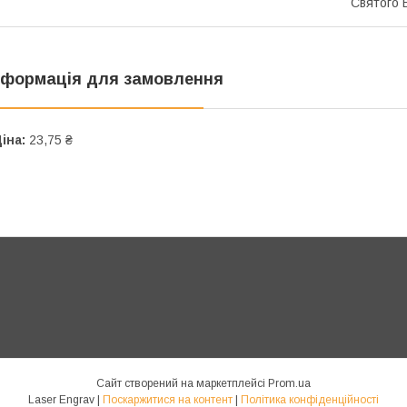
Святого 
нформація для замовлення
іна:
23,75 ₴
Сайт створений на маркетплейсі
Prom.ua
Laser Engrav |
Поскаржитися на контент
|
Політика конфіденційності