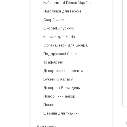
Куби пам'яті Герою України
Підставки для Героїв
Скарбнички
Школа\Випускний
Кошики для Квітів
Органайзери для Бісера
Подарункові бокси
Трафарети
Декоративні елементи
Букети із Атласу
Декор на Великдень
Новорічний декор
Панно
Штампи для тканини
Т