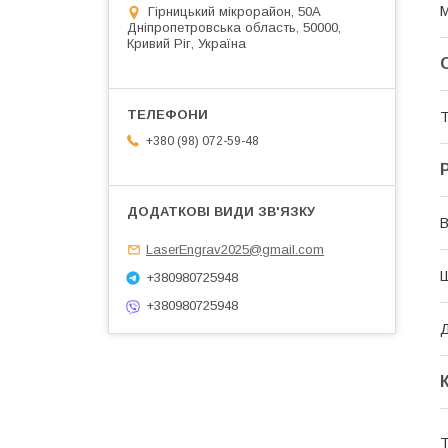
М
Гірницький мікрорайон, 50А
Дніпропетровська область, 50000,
Кривий Ріг, Україна
Т
+380 (98) 072-59-48
В
LaserEngrav2025@gmail.com
+380980725948
+380980725948
Д
Т