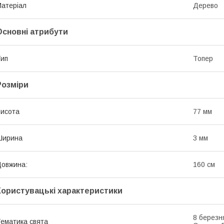
атеріал
Дерево
Основні атрибути
ип
Топер
Розміри
исота
77 мм
Ширина
3 мм
овжина:
160 см
Користувацькі характеристики
8 березн
ематика свята