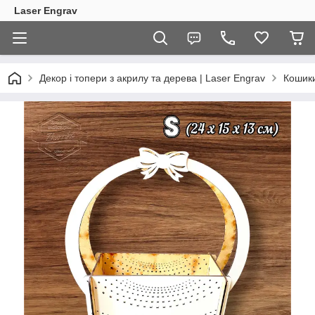
Laser Engrav
Декор і топери з акрилу та дерева | Laser Engrav
Кошики