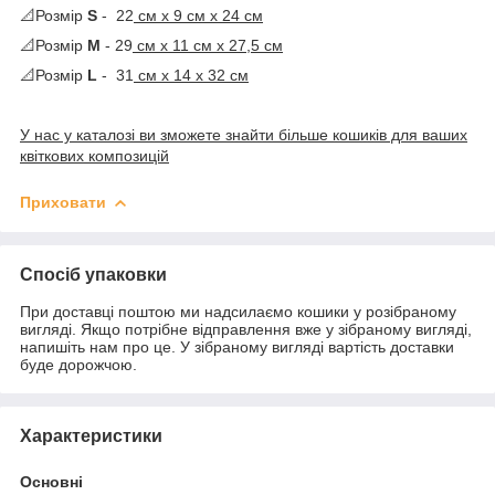
📐Розмір
S
- 22
cм х 9 см х 24 см
📐Розмір
М
- 29
см х 11 см х 27,5 см
📐Розмір
L
- 31
см х 14 х 32 см
У нас у каталозі ви зможете знайти більше кошиків для ваших
квіткових композицій
Приховати
Спосіб упаковки
При доставці поштою ми надсилаємо кошики у розібраному
вигляді. Якщо потрібне відправлення вже у зібраному вигляді,
напишіть нам про це. У зібраному вигляді вартість доставки
буде дорожчою.
Характеристики
Основні