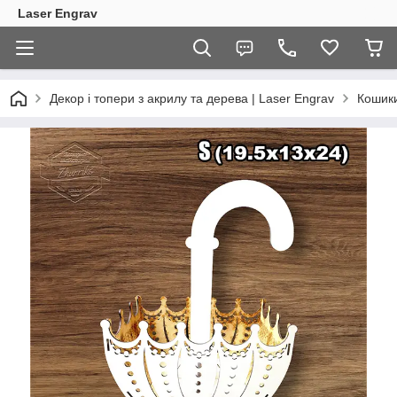
Laser Engrav
Декор і топери з акрилу та дерева | Laser Engrav
Кошики