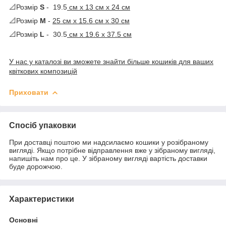
📐Розмір
S
- 19.5
cм х 13 см х 24 см
📐Розмір
М
-
25 см х 15.6 см х 30 см
📐Розмір
L
- 30.5
см х 19.6 х 37.5 см
У нас у каталозі ви зможете знайти більше кошиків для ваших
квіткових композицій
Приховати
Спосіб упаковки
При доставці поштою ми надсилаємо кошики у розібраному
вигляді. Якщо потрібне відправлення вже у зібраному вигляді,
напишіть нам про це. У зібраному вигляді вартість доставки
буде дорожчою.
Характеристики
Основні