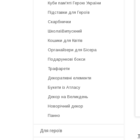
Куби пам'яті Герою України
Підставки для Героїв
Скарбнички
Школа\Випускний
Кошики для Квітів
Органайзери для Бісера
Подарункові бокси
Трафарети
Декоративні елементи
Букети із Атласу
Декор на Великдень
Новорічний декор
Панно
Для героїв
Т