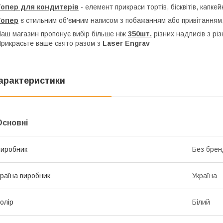
Топер для кондитерів
- елемент прикраси тортів, бісквітів, капкей
Топер
є стильним об'ємним написом з побажанням або привітанням,
аш магазин пропонує вибір більше ніж
350шт.
різних надписів з рі
рикрасьте ваше свято разом з
Laser Engrav
арактеристики
Основні
иробник
Без брен
раїна виробник
Україна
олір
Білий