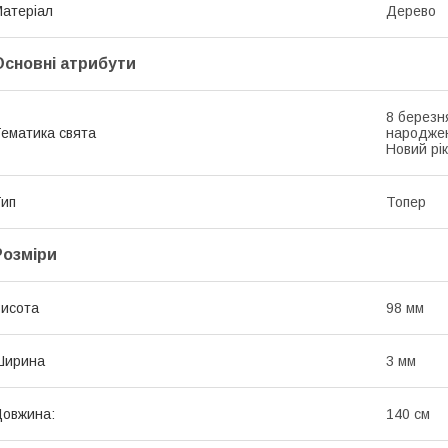
атеріал
Дерево
Основні атрибути
8 березн
ематика свята
народжен
Новий рік
ип
Топер
Розміри
исота
98 мм
Ширина
3 мм
овжина:
140 см