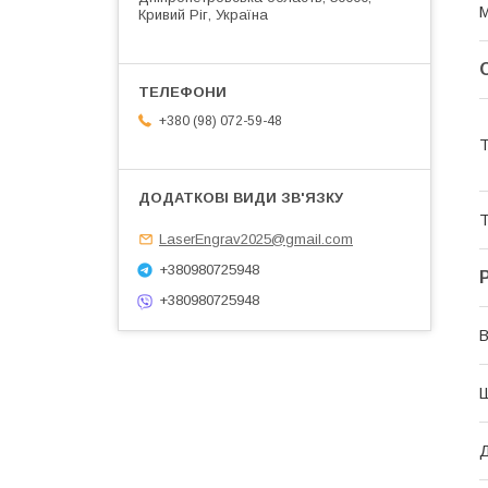
М
Кривий Ріг, Україна
+380 (98) 072-59-48
Т
Т
LaserEngrav2025@gmail.com
+380980725948
+380980725948
В
Д