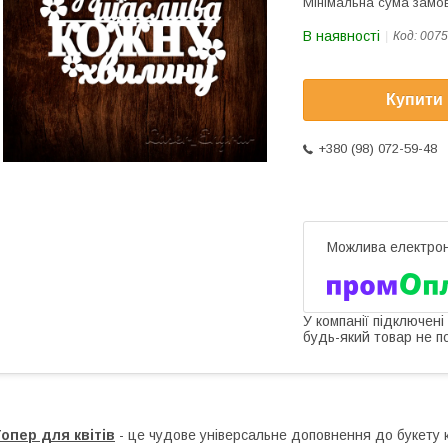
Мінімальна сума замов
В наявності
Код:
0075
Купити
+380 (98) 072-59-48
У компанії підключені
будь-який товар не п
опер для квітів
- це чудове універсальне доповнення до букету кв