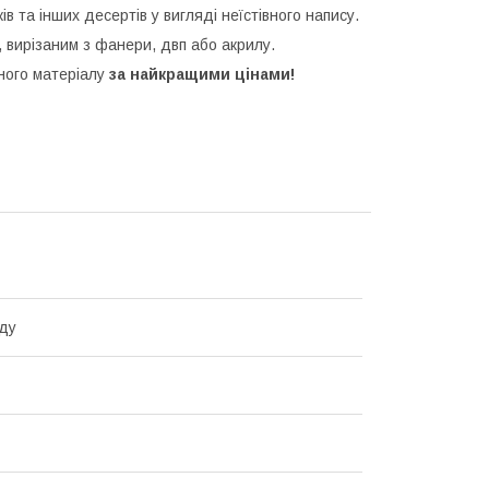
ків та інших десертів у вигляді неїстівного напису.
 вирізаним з фанери, двп або акрилу.
зного матеріалу
за найкращими цінами!
ду