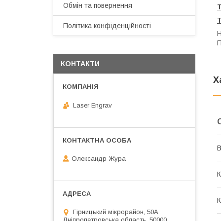
Обмін та повернення
Політика конфіденційності
Н
П
КОНТАКТИ
Х
Laser Engrav
В
Олександр Жура
К
К
Гірницький мікрорайон, 50А
Дніпропетровська область, 50000,