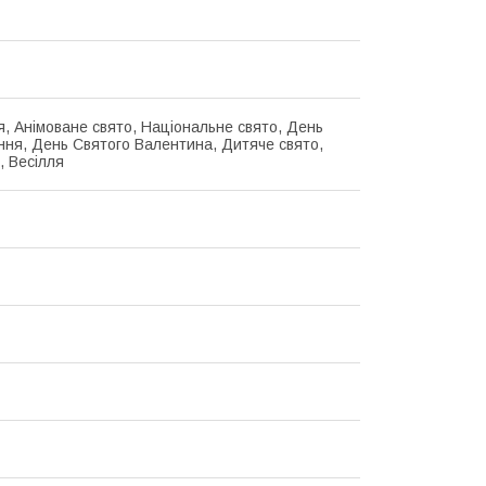
я, Анімоване свято, Національне свято, День
ня, День Святого Валентина, Дитяче свято,
, Весілля