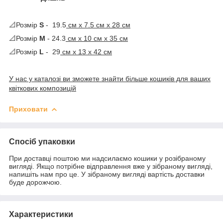
📐Розмір
S
- 19.5
cм х 7.5 см х 28 см
📐Розмір
М
- 24.3
см х 10 см х 35 см
📐Розмір
L
- 29
см х 13 х 42 см
У нас у каталозі ви зможете знайти більше кошиків для ваших
квіткових композицій
Приховати
Спосіб упаковки
При доставці поштою ми надсилаємо кошики у розібраному
вигляді. Якщо потрібне відправлення вже у зібраному вигляді,
напишіть нам про це. У зібраному вигляді вартість доставки
буде дорожчою.
Характеристики