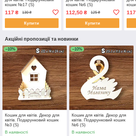
кошик №17 (S)
кошик №6 (S)
коши
117
112,50
117
₴
₴
130 ₴
125 ₴
Купити
Купити
Акційні пропозиції та новинки
–10%
–10%
Кошик для квітів. Декор для
Кошик для квітів. Декор для
квітів. Подарунковий кошик
квітів. Подарунковий кошик
№3 (S)
№6 (S)
В наявності
В наявності