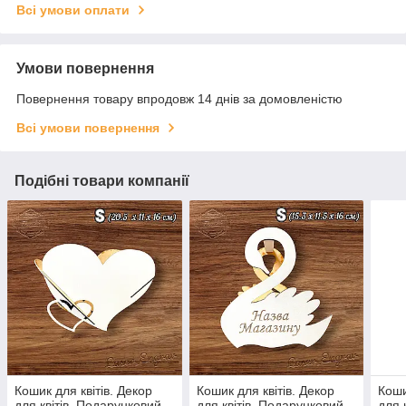
Всі умови оплати
Умови повернення
Повернення товару впродовж 14 днів за домовленістю
Всі умови повернення
Подібні товари компанії
Кошик для квітів. Декор
Кошик для квітів. Декор
Коши
для квітів. Подарунковий
для квітів. Подарунковий
для 