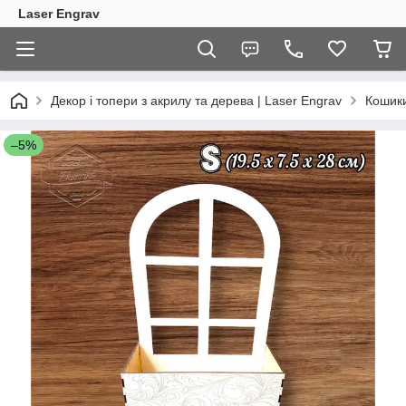
Laser Engrav
Декор і топери з акрилу та дерева | Laser Engrav
Кошики
–5%