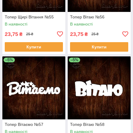
Топер Щирі Вітання №55
Топер Вітаю №56
В наявності
В наявності
23,75
23,75
₴
₴
25 ₴
25 ₴
Купити
Купити
–5%
–5%
Топер Вітаємо №57
Топер Вітаю №58
В наявності
В наявності