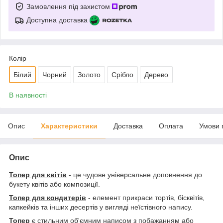
Замовлення під захистом
Доступна доставка
Колір
Білий
Чорний
Золото
Срібло
Дерево
В наявності
Опис
Характеристики
Доставка
Оплата
Умови 
Опис
Топер для квітів
- це чудове універсальне доповнення до
букету квітів або композиції.
Топер для кондитерів
- елемент прикраси тортів, бісквітів,
капкейків та інших десертів у вигляді неїстівного напису.
Топер
є стильним об'ємним написом з побажанням або