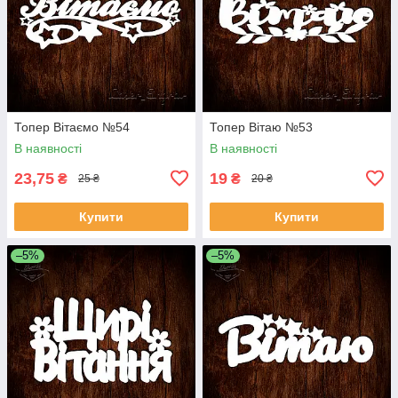
Топер Вітаємо №54
Топер Вітаю №53
В наявності
В наявності
23,75
19
₴
₴
25 ₴
20 ₴
Купити
Купити
–5%
–5%