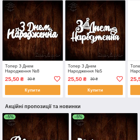
Топер З Днем
Топер З Днем
Топе
Народження №8
Народження №5
Нар
25,50
25,50
25,
₴
₴
30 ₴
30 ₴
Купити
Купити
Акційні пропозиції та новинки
–5%
–5%