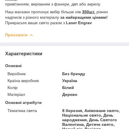
привітанням, вирізаним з фанери, двп або акрилу.
Наш магазин пропонує вибір більше ніж
350шт.
різних
надписів з різного матеріалу
за найкращими цінами!
Прикрасьте ваше свято разом з
Laser Engrav
Приховати
Характеристики
Основні
Виробник
Без бренду
Країна виробник
Україна
Колір
Білий
Матеріал
Дерево
Основні атрибути
Тематика свята
8 березня, Анімоване свято,
Національне свято, День
народження, День Святого
Валентина, Дитяче свято,
Новий рік, Весілля