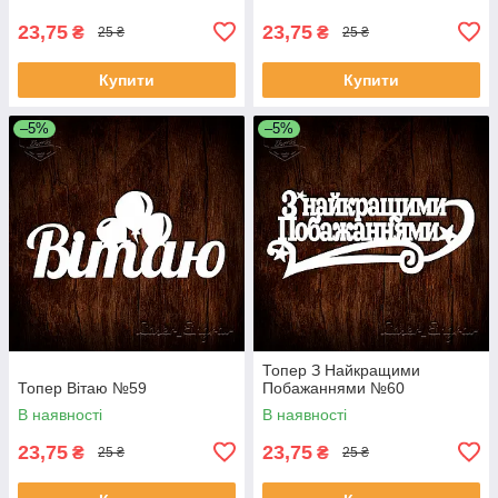
23,75
23,75
₴
₴
25 ₴
25 ₴
Купити
Купити
–5%
–5%
Топер З Найкращими
Топер Вітаю №59
Побажаннями №60
В наявності
В наявності
23,75
23,75
₴
₴
25 ₴
25 ₴