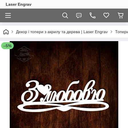
Laser Engrav
Декор і топери з акрилу та дерева | Laser Engrav
Топер
–5%