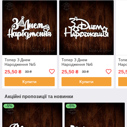
Топер З Днем
Топер З Днем
Топе
Народження №5
Народження №6
Нар
25,50
25,50
25,
₴
₴
30 ₴
30 ₴
Купити
Купити
Акційні пропозиції та новинки
–5%
–5%