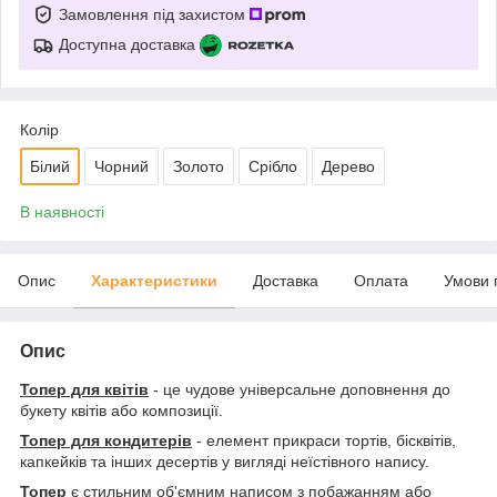
Замовлення під захистом
Доступна доставка
Колір
Білий
Чорний
Золото
Срібло
Дерево
В наявності
Опис
Характеристики
Доставка
Оплата
Умови 
Опис
Топер для квітів
- це чудове універсальне доповнення до
букету квітів або композиції.
Топер для кондитерів
- елемент прикраси тортів, бісквітів,
капкейків та інших десертів у вигляді неїстівного напису.
Топер
є стильним об'ємним написом з побажанням або