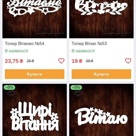
Топер Вітаємо №54
Топер Вітаю №53
В наявності
В наявності
23,75
19
₴
₴
25 ₴
20 ₴
Купити
Купити
–5%
–5%