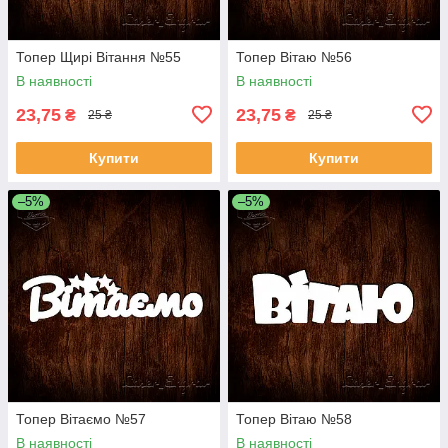
Топер Щирі Вітання №55
Топер Вітаю №56
В наявності
В наявності
23,75
23,75
₴
₴
25 ₴
25 ₴
Купити
Купити
–5%
–5%
Топер Вітаємо №57
Топер Вітаю №58
В наявності
В наявності