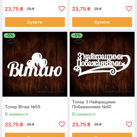
23,75
23,75
₴
₴
25 ₴
25 ₴
Купити
Купити
–5%
–5%
Топер З Найкращими
Топер Вітаю №59
Побажаннями №60
В наявності
В наявності
23,75
23,75
₴
₴
25 ₴
25 ₴