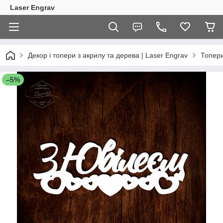
Laser Engrav
Декор і топери з акрилу та дерева | Laser Engrav
Топер
–5%