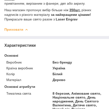
привітанням, вирізаним з фанери, двп або акрилу.
Наш магазин пропонує вибір більше ніж
350шт.
різних
надписів з різного матеріалу
за найкращими цінами!
Прикрасьте ваше свято разом з
Laser Engrav
Приховати
Характеристики
Основні
Виробник
Без бренду
Країна виробник
Україна
Колір
Білий
Матеріал
Дерево
Основні атрибути
Тематика свята
8 березня, Анімоване свято,
Національне свято, День
народження, День Святого
Валентина, Дитяче свято,
Новий рік, Весілля