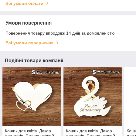
Всі умови оплати
Умови повернення
Повернення товару впродовж 14 днів за домовленістю
Всі умови повернення
Подібні товари компанії
Кошик для квітів. Декор
Кошик для квітів. Декор
Коши
для квітів. Подарунковий
для квітів. Подарунковий
для 