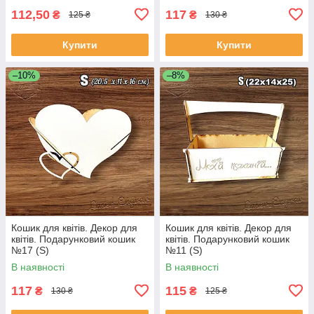
112,50
117
₴
₴
125 ₴
130 ₴
Купити
Купити
–10%
–8%
Кошик для квітів. Декор для
Кошик для квітів. Декор для
квітів. Подарунковий кошик
квітів. Подарунковий кошик
№17 (S)
№11 (S)
В наявності
В наявності
117
115
₴
₴
130 ₴
125 ₴