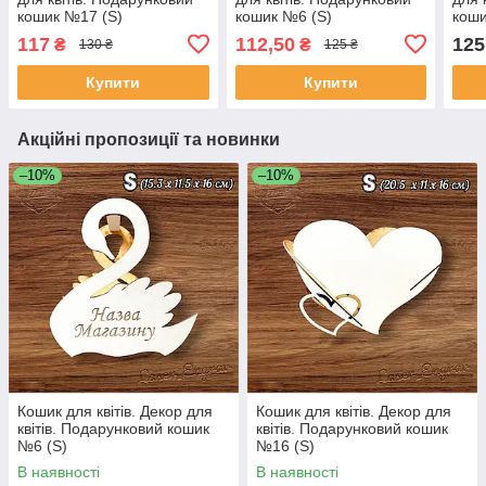
кошик №17 (S)
кошик №6 (S)
коши
117
112,50
125
₴
₴
130 ₴
125 ₴
Купити
Купити
Акційні пропозиції та новинки
–10%
–10%
Кошик для квітів. Декор для
Кошик для квітів. Декор для
квітів. Подарунковий кошик
квітів. Подарунковий кошик
№6 (S)
№16 (S)
В наявності
В наявності