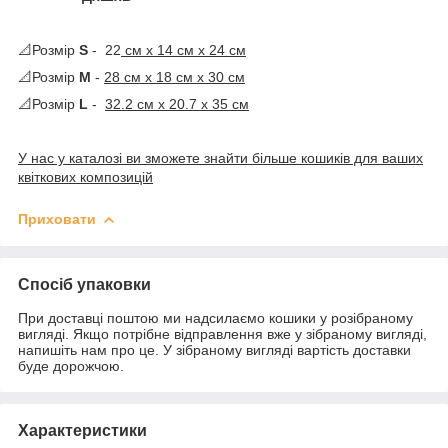
📐Розмір
S
- 22
cм х 14 см х 24 см
📐Розмір
М
-
28 см х 18 см х 30 см
📐Розмір
L
-
32.2 см х 20.7 х 35 см
У нас у каталозі ви зможете знайти більше кошиків для ваших
квіткових композицій
Приховати
Спосіб упаковки
При доставці поштою ми надсилаємо кошики у розібраному
вигляді. Якщо потрібне відправлення вже у зібраному вигляді,
напишіть нам про це. У зібраному вигляді вартість доставки
буде дорожчою.
Характеристики