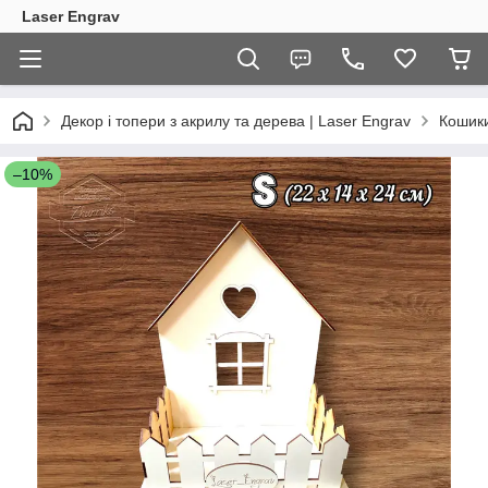
Laser Engrav
Декор і топери з акрилу та дерева | Laser Engrav
Кошики
–10%