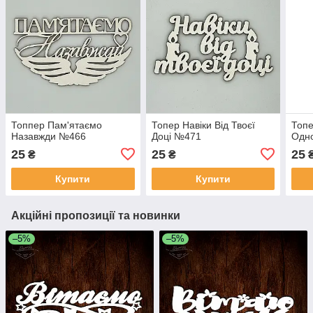
Топпер Пам'ятаємо
Топер Навіки Від Твоєї
Топе
Назавжди №466
Доці №471
Одно
25
25
25
₴
₴
Купити
Купити
Акційні пропозиції та новинки
–5%
–5%