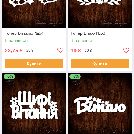
Топер Вітаємо №54
Топер Вітаю №53
В наявності
В наявності
23,75
19
₴
₴
25 ₴
20 ₴
Купити
Купити
–5%
–5%