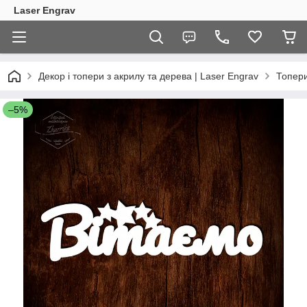
Laser Engrav
Декор і топери з акрилу та дерева | Laser Engrav
Топер
–5%