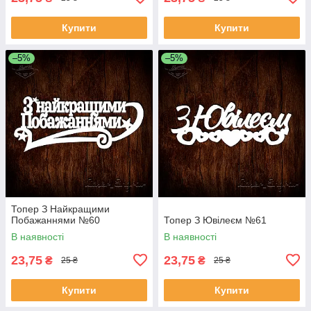
Купити
Купити
–5%
–5%
Топер З Найкращими
Побажаннями №60
Топер З Ювілеєм №61
В наявності
В наявності
23,75
23,75
₴
₴
25 ₴
25 ₴
Купити
Купити