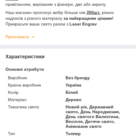
привітанням, вирізаним з фанери, двп або акрилу.
Наш магазин пропонує вибір більше ніж
350шт.
різних
надписів з різного матеріалу
за найкращими цінами!
Прикрасьте ваше свято разом з
Laser Engrav
Приховати
Характеристики
Основні атрибути
Виробник
Без бренду
Країна виробник
Україна
Колір
Білий
Матеріал
Дерево
Тематика свята
Новий рік, Державний
свято, День Народження,
День святого Валентина,
Весілля, Дитяче свято,
Анімоване свято
Тип
Топпер