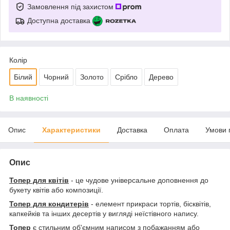
Замовлення під захистом
Доступна доставка
Колір
Білий
Чорний
Золото
Срібло
Дерево
В наявності
Опис
Характеристики
Доставка
Оплата
Умови 
Опис
Топер для квітів
- це чудове універсальне доповнення до
букету квітів або композиції.
Топер для кондитерів
- елемент прикраси тортів, бісквітів,
капкейків та інших десертів у вигляді неїстівного напису.
Топер
є стильним об'ємним написом з побажанням або