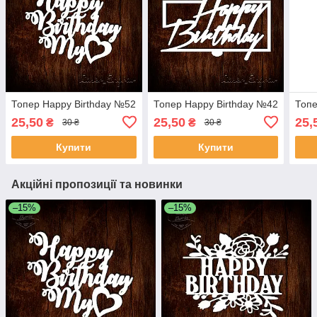
Топер Happy Birthday №52
Топер Happy Birthday №42
Топе
25,50
25,50
25,
₴
₴
30 ₴
30 ₴
Купити
Купити
Акційні пропозиції та новинки
–15%
–15%