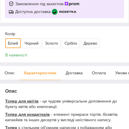
Замовлення під захистом
Доступна доставка
Колір
Білий
Чорний
Золото
Срібло
Дерево
В наявності
Опис
Характеристики
Доставка
Оплата
Умови 
Опис
Топер для квітів
- це чудове універсальне доповнення до
букету квітів або композиції.
Топер для кондитерів
- елемент прикраси тортів, бісквітів,
капкейків та інших десертів у вигляді неїстівного напису.
Топер
є стильним об'ємним написом з побажанням або