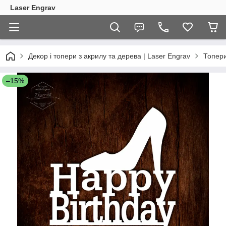
Laser Engrav
Декор і топери з акрилу та дерева | Laser Engrav
Топер
–15%