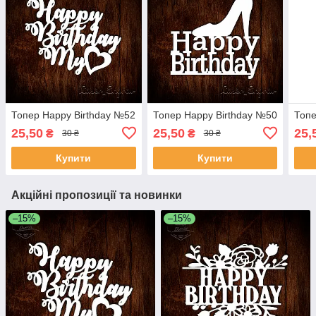
Топер Happy Birthday №52
Топер Happy Birthday №50
Топе
25,50
25,50
25,
₴
₴
30 ₴
30 ₴
Купити
Купити
Акційні пропозиції та новинки
–15%
–15%