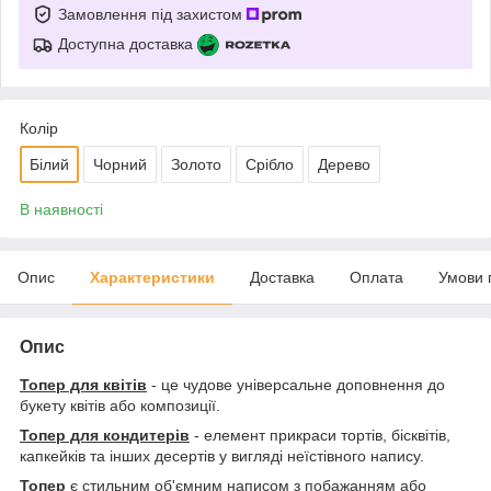
Замовлення під захистом
Доступна доставка
Колір
Білий
Чорний
Золото
Срібло
Дерево
В наявності
Опис
Характеристики
Доставка
Оплата
Умови 
Опис
Топер для квітів
- це чудове універсальне доповнення до
букету квітів або композиції.
Топер для кондитерів
- елемент прикраси тортів, бісквітів,
капкейків та інших десертів у вигляді неїстівного напису.
Топер
є стильним об'ємним написом з побажанням або