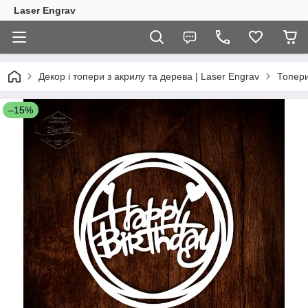
Laser Engrav
Декор і топери з акрилу та дерева | Laser Engrav
Топер
–15%