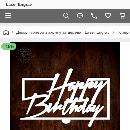
Laser Engrav
Декор і топери з акрилу та дерева | Laser Engrav
Топер
–15%