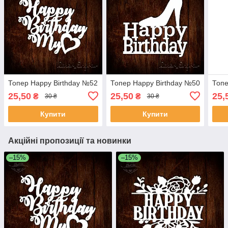
Топер Happy Birthday №52
Топер Happy Birthday №50
Топе
25,50
25,50
25,
₴
₴
30 ₴
30 ₴
Купити
Купити
Акційні пропозиції та новинки
–15%
–15%