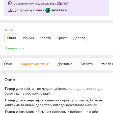
Замовлення під захистом
Доступна доставка
Колір
Білий
Чорний
Золото
Срібло
Дерево
В наявності
Опис
Характеристики
Доставка
Оплата
Умови 
Опис
Топер для квітів
- це чудове універсальне доповнення до
букету квітів або композиції.
Топер для кондитерів
- елемент прикраси тортів, бісквітів,
капкейків та інших десертів у вигляді неїстівного напису.
Топер
є стильним об'ємним написом з побажанням або