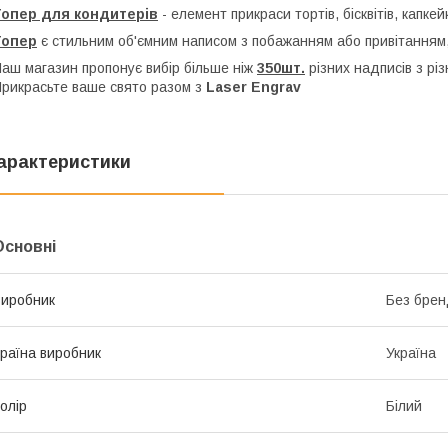
Топер для кондитерів
- елемент прикраси тортів, бісквітів, капкей
Топер
є стильним об'ємним написом з побажанням або привітанням,
аш магазин пропонує вибір більше ніж
350шт.
різних надписів з рі
рикрасьте ваше свято разом з
Laser Engrav
арактеристики
Основні
иробник
Без брен
раїна виробник
Україна
олір
Білий