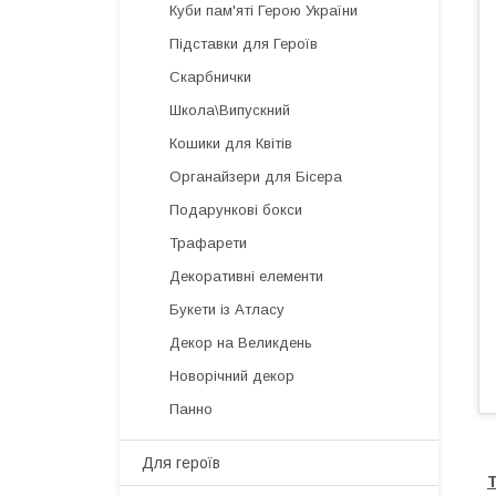
Куби пам'яті Герою України
Підставки для Героїв
Скарбнички
Школа\Випускний
Кошики для Квітів
Органайзери для Бісера
Подарункові бокси
Трафарети
Декоративні елементи
Букети із Атласу
Декор на Великдень
Новорічний декор
Панно
Для героїв
Т