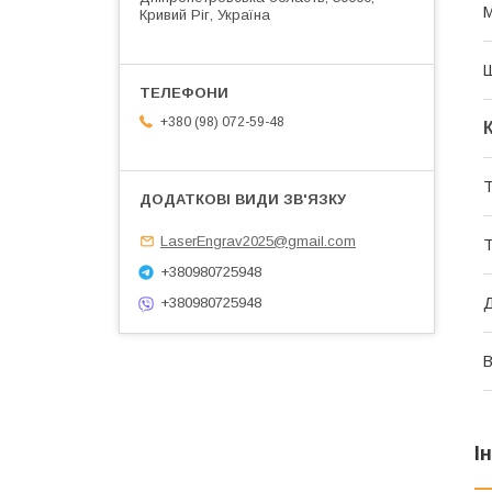
М
Кривий Ріг, Україна
+380 (98) 072-59-48
Т
LaserEngrav2025@gmail.com
Т
+380980725948
+380980725948
Д
В
І