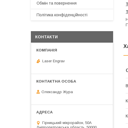
Обмін та повернення
Політика конфіденційності
Н
П
КОНТАКТИ
Х
Laser Engrav
В
Олександр Жура
К
К
Гірницький мікрорайон, 50А
Дніпропетровська область, 50000,