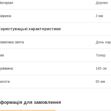
атеріал
Дерево
Ширина
3 мм
Користувацькі характеристики
ематика свята
День на
ип
Топер
овжина:
165 см
исота
65 мм
нформація для замовлення