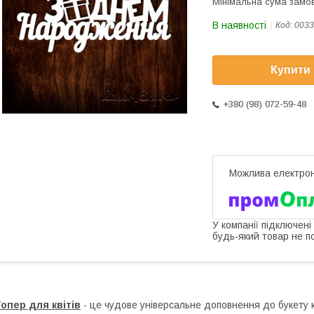
Мінімальна сума замов
В наявності
Код:
0033
Купити
+380 (98) 072-59-48
У компанії підключені
будь-який товар не п
опер для квітів
- це чудове універсальне доповнення до букету кв