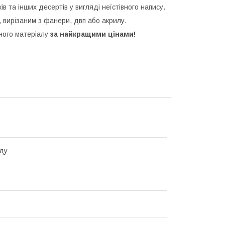
ків та інших десертів у вигляді неїстівного напису.
 вирізаним з фанери, двп або акрилу.
зного матеріалу
за найкращими цінами!
ду