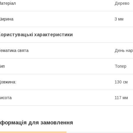
атеріал
Дерево
Ширина
3 мм
Користувацькі характеристики
ематика свята
День на
ип
Топер
овжина:
130 см
исота
117 мм
нформація для замовлення