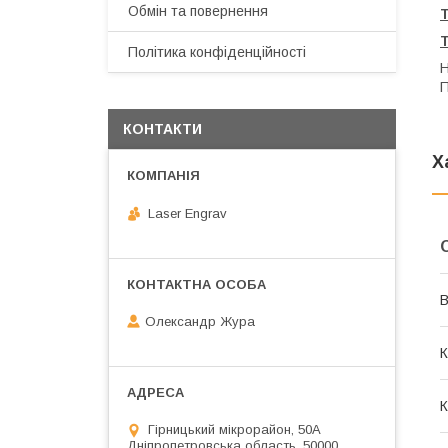
Обмін та повернення
Політика конфіденційності
Н
П
КОНТАКТИ
Х
Laser Engrav
В
Олександр Жура
К
К
Гірницький мікрорайон, 50А
Дніпропетровська область, 50000,