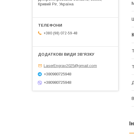
М
Кривий Ріг, Україна
+380 (98) 072-59-48
Т
LaserEngrav2025@gmail.com
Т
+380980725948
+380980725948
Д
В
І