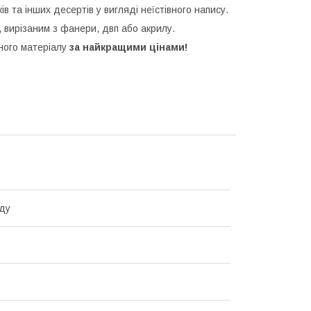
ків та інших десертів у вигляді неїстівного напису.
 вирізаним з фанери, двп або акрилу.
зного матеріалу
за найкращими цінами!
ду