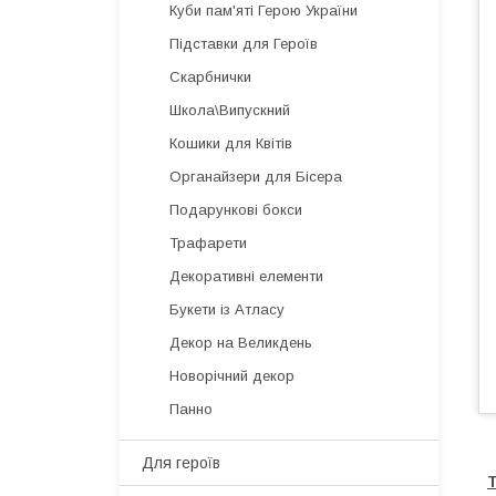
Куби пам'яті Герою України
Підставки для Героїв
Скарбнички
Школа\Випускний
Кошики для Квітів
Органайзери для Бісера
Подарункові бокси
Трафарети
Декоративні елементи
Букети із Атласу
Декор на Великдень
Новорічний декор
Панно
Для героїв
Т