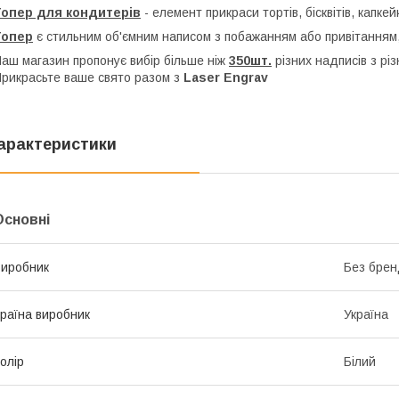
Топер для кондитерів
- елемент прикраси тортів, бісквітів, капкей
Топер
є стильним об'ємним написом з побажанням або привітанням,
аш магазин пропонує вибір більше ніж
350шт.
різних надписів з рі
рикрасьте ваше свято разом з
Laser Engrav
арактеристики
Основні
иробник
Без брен
раїна виробник
Україна
олір
Білий