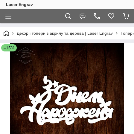
Laser Engrav
Декор і топери з акрилу та дерева | Laser Engrav
Топер
–15%