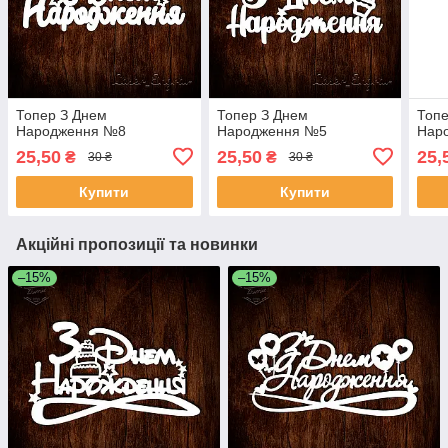
Топер З Днем
Топер З Днем
Топе
Народження №8
Народження №5
Нар
25,50
25,50
25,
₴
₴
30 ₴
30 ₴
Купити
Купити
Акційні пропозиції та новинки
–15%
–15%