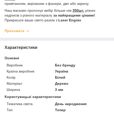
привітанням, вирізаним з фанери, двп або акрилу.
Наш магазин пропонує вибір більше ніж
350шт.
різних
надписів з різного матеріалу
за найкращими цінами!
Прикрасьте ваше свято разом з
Laser Engrav
Приховати
Характеристики
Основні
Виробник
Без бренду
Країна виробник
Україна
Колір
Білий
Матеріал
Дерево
Ширина
3 мм
Користувацькі характеристики
Тематика свята
День народження
Тип
Топер