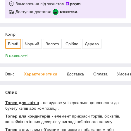
Замовлення під захистом
Доступна доставка
Колір
Білий
Чорний
Золото
Срібло
Дерево
В наявності
Опис
Характеристики
Доставка
Оплата
Умови 
Опис
Топер для квітів
- це чудове універсальне доповнення до
букету квітів або композиції.
Топер для кондитерів
- елемент прикраси тортів, бісквітів,
капкейків та інших десертів у вигляді неїстівного напису.
Топер
є стильним об'ємним написом з побажанням або