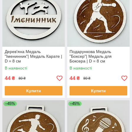
Дерев'яна Медаль
Подарункова Медаль
"Іменинник"| Медаль Карате |
"Боксер"| Медаль для
D = 8 см
Боксера | D = 8 см
В наявності
В наявності
44
44
₴
₴
80 ₴
80 ₴
Купити
Купити
–45%
–45%