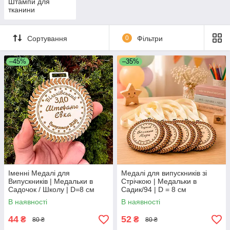
Штампи для
тканини
Сортування
0
Фільтри
–45%
–35%
Іменні Медалі для
Медалі для випускників зі
Випускників | Медальки в
Стрічкою | Медальки в
Садочок / Школу | D=8 см
Садик/94 | D = 8 см
В наявності
В наявності
44
52
₴
₴
80 ₴
80 ₴