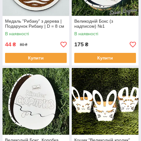
Медаль "Рибаку" з дерева |
Великодній Бокс (з
Подарунок Рибаку | D = 8 см
надписом) №1
В наявності
В наявності
44
175
₴
₴
80 ₴
Купити
Купити
Великодній Бокс. Коробка
Кошик "Великодній кролик".