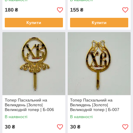
180
155
₴
₴
Купити
Купити
Топер Пасхальний на
Топер Пасхальний на
Великдень |Золото|
Великдень |Золото|
Великодній топер | Б-006
Великодній топер | Б-007
В наявності
В наявності
30
30
₴
₴