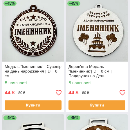
–45%
–45%
Медаль "Іменинник" | Сувенір
Дерев'яна Медаль
на день народження | D = 8
"Іменинник"| D = 8 см |
см
Подарунок на День
Народження
В наявності
В наявності
44
44
₴
₴
80 ₴
80 ₴
Купити
Купити
–45%
–45%