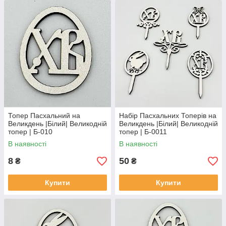
Топер Пасхальний на
Набір Пасхальних Топерів на
Великдень |Білий| Великодній
Великдень |Білий| Великодній
топер | Б-010
топер | Б-0011
В наявності
В наявності
8
50
₴
₴
Купити
Купити