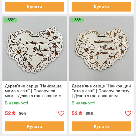
Купити
Купити
–35%
–35%
Дерев’яне серце “Найкраща
Дерев’яне серце “Найкращий
мама у світі” | Подарунок
Тато у світі” | Подарунок тату
мамі | Декор з гравіюванням
| Декор з гравіюванням
В наявності
В наявності
52
52
₴
₴
80 ₴
80 ₴
Купити
Купити