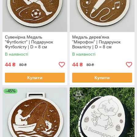
Сувенірна Медаль
Медаль дерев'яна
"Футболіст" | Подарунок
"Мікрофон" | Подарунок
Футболісту | D = 8 см
Вокалісту | D = 8 см
В наявності
В наявності
44
44
₴
₴
80 ₴
80 ₴
Купити
Купити
–45%