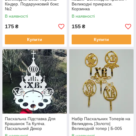
Кіндер. Подарунковий бокс
Великодні прикраси.
№2
Корзинка
В наявності
В наявності
175
155
₴
₴
Купити
Купити
Пасхальна Підставка Для
Набір Пасхальних Топерів на
Крашанок Та Куліча.
Великдень |Золото|
Пасхальний Декор
Великодній топер | Б-005
В наявності
В наявності