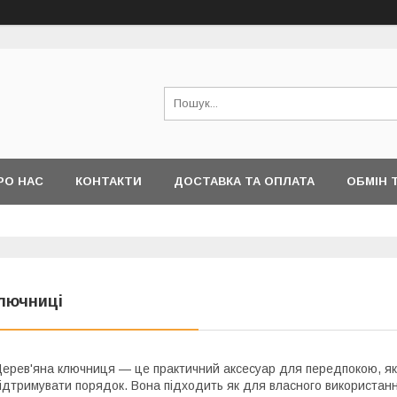
РО НАС
КОНТАКТИ
ДОСТАВКА ТА ОПЛАТА
ОБМІН 
лючниці
ерев'яна ключниця — це практичний аксесуар для передпокою, яки
ідтримувати порядок. Вона підходить як для власного використання,