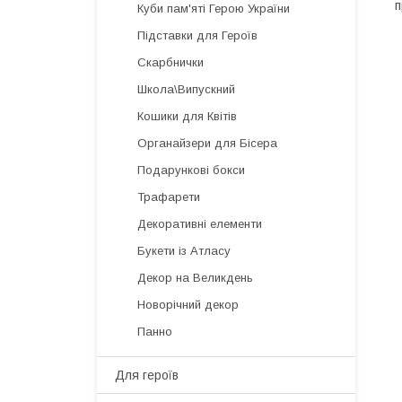
п
Куби пам'яті Герою України
Підставки для Героїв
Скарбнички
Школа\Випускний
Кошики для Квітів
Органайзери для Бісера
Подарункові бокси
Трафарети
Декоративні елементи
Букети із Атласу
Декор на Великдень
Новорічний декор
Панно
Для героїв